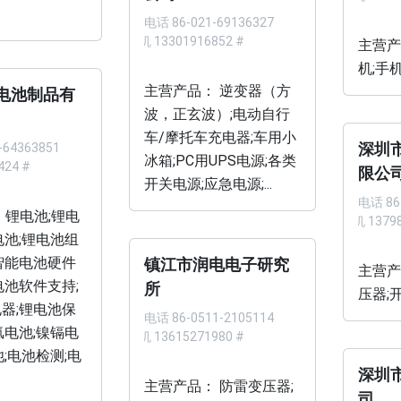
电话
86-021-69136327
手机 13301916852 #
主营产
机;手机
主营产品： 逆变器（方
电池制品有
波，正玄波）;电动自行
车/摩托车充电器;车用小
-64363851
深圳
冰箱;PC用UPS电源;各类
424 #
限公
开关电源;应急电源;...
电话
86
 锂电池;锂电
手机 13798
电池;锂电池组
智能电池硬件
镇江市润电电子研究
主营产
电池软件支持;
所
压器;开
器;锂电池保
电话
86-0511-2105114
氢电池;镍镉电
手机 13615271980 #
;电池检测;电
深圳
主营产品： 防雷变压器;
司