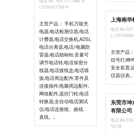
电话
86-754-7711486 手
机 13536937768 #
上海南华
主营产品： 手机万能充
电话
86-021
电器;电话检测仪器;电话
手机 13916006
计费器;电话交换机;ADSL
电话分离器;电话/电脑防
主营产品：
雷器;电话助响铃;音量可
信号灯;蜂
调节电话铃;电话保密分
安全装置;
线器;电话接线盒;电话墙
仪器仪表;...
扳;电话周边配件;零件及
连接插件;电脑周边配件;
网络配件;遥控门铃;电话
转换器;全自动电话测试
东莞市坤
仪;电话连接线、曲线、
有限公司
直线。;...
电话
86-076
5472278