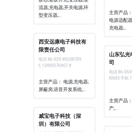
流器;充电器;开关电源;环
主营产品：
型变压器;...
电源适配器
充电器;...
西安远康电子科技有
限责任公司
山东弘光
电话
86-029-85238709
司
手机 13909276907 #
电话
86-053
3180003 手机 1
主营产品： 电源;充电器;
#
屏蔽房;语音开发系统;...
主营产品：
产;...
威宝电子科技（深
圳）有限公司