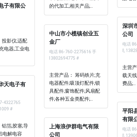
电子有限公
的代加工;相关产品;...
深圳
中山市小榄镇创业五
公司
 投影仪;适配
金厂
电话
86
;充电器;工业电
手机 13828
电话
86-760-2275616 手
机 13802694775 #
主营产
主营产品： 筹码铁片;充
载天线
电器配件;吸顶灯配件;锁
费品;...
华天电子有
具配件;窗饰配件;风扇配
件;各种五金类配件;...
7-4322765
1009 #
平阳
有限
 铝箔;胶塞;导
上海浪伊群电气有限
电话
86
;铝电解电容
公司
手机 13906