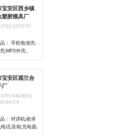
市宝安区西乡镇
达塑胶模具厂
-0755-27915731
品： 手机电池壳;
;MP3外壳;...
市宝安区观兰合
子厂
-0755-83628870
816412 #
品： 对讲机;收录
线电话;音箱;充电器;