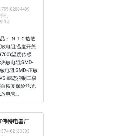
-755-82884489
2 手机
289 #
品： ＮＴＣ热敏
压敏电阻;温度开关
/9700);温度传感
C热敏电阻;SMD-
热敏电阻;SMD-压敏
TVS-瞬态抑制二极
TC自恢复保险丝;光
放电管;...
市伟特电器厂
-574-62160303