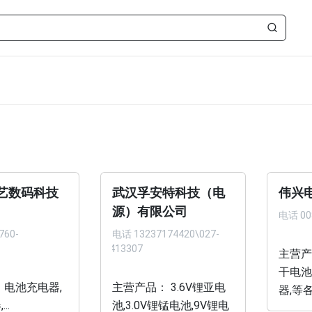
艺数码科技
武汉孚安特科技（电
伟兴
源）有限公司
电话
00
760-
电话
13237174420\027-
83413307
主营产
干电池
 电池充电器,
主营产品： 3.6V锂亚电
器,等各
..
池,3.0V锂锰电池,9V锂电