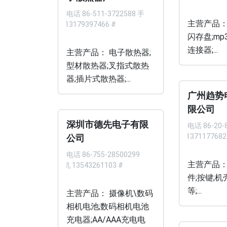
电话
86-511-3722588 手
主营产品：
机 13179397466 #
闪存盘;mp
连接器;...
主营产品： 电子散热器;
型材散热器;叉指式散热
器;插片式散热器;...
广州趋势
限公司
深圳市德先电子有限
电话
86-20-
机 1371177682
公司
电话
86-755-28500299
主营产品：
手机 13543261103 #
件;按键;机
等;...
主营产品： 摄像机\数码
相机电池;数码相机电池
充电器;AA/AAA充电电