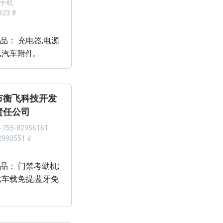
2 手机
923 #
品： 充电器;电源
汽车附件;...
市衡飞科技开发
责任公司
-755-82956161
990551 #
品： 门禁考勤机;
;车载免提;蓝牙免