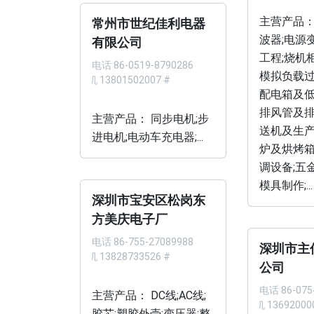
主营产品：
常州市世纪佳利电器
波器;电源
有限公司
工程;烧机
电话
86-0519-8790286
模拟负载过
手机 13801502007 #
配电箱及低
排风管及排
主营产品： 同步电机;步
送机及生产
进电机;电动车充电器;...
炉及烘烤箱
调设备;五
模具制作;...
深圳市宝安区松岗东
方美庆电子厂
电话
86-755-27089988
深圳市主
手机 13828733526 #
公司
电话
86-075
主营产品： DC线;AC线;
手机 13692000
胶芯;塑胶外壳;变压器;整