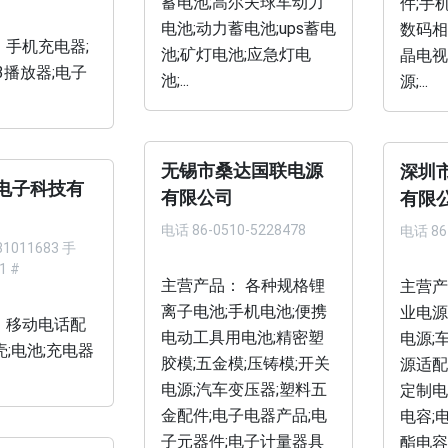
蓄电池;高尔夫球车动力
件;手
电池;动力蓄电池;ups蓄电
数码相
 手机充电器;
池;矿灯电池;应急灯电
晶电视
3播放器;电子
池;...
源;...
无锡市桑达国联电源
深圳
电子科技有
有限公司
有限
电话
86-0510-5228478
电话
86
81011683 手
1 #
主营产品： 各种规格锂
主营产
离子电池;手机电池;便携
业电源
 移动电话配
电动工具用电池;精密塑
电源;
壳;电池;充电器
胶模;五金模;压铸模;开关
源适配器
电源;汽车变压器;塑料五
定制电
金配件;电子电器产品;电
电容;
子元器件;电子计量器具
酯电容;.