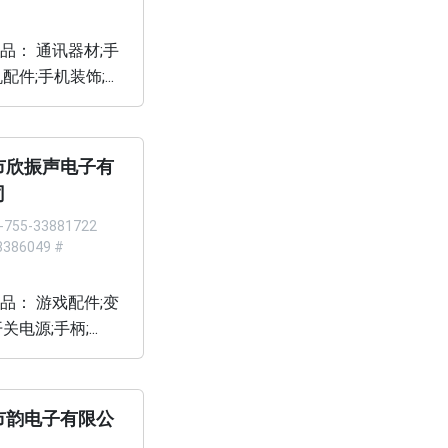
品： 通讯器材;手
配件;手机装饰;...
市欣振声电子有
司
-755-33881722
386049 #
品： 游戏配件;变
关电源;手柄;...
市韵电子有限公