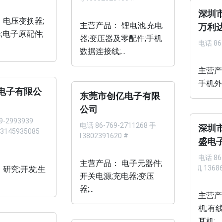
深圳
 电压变换器;
主营产品： 锂电池;充电
万利
;电子原配件;
器;变压器及零配件;手机
电话
86
数据连接线;...
主营产
手机外壳
电子有限公
东莞市创亿电子有限
公司
9-2993939
电话
86-769-2711268 手
深圳
3145935085
机 13802391620 #
盛电
电话
86
主营产品： 电子元器件;
手机 13686
 研究;开发;生
开关电源;充电器;变压
器;...
主营产
机;有
耳机;...