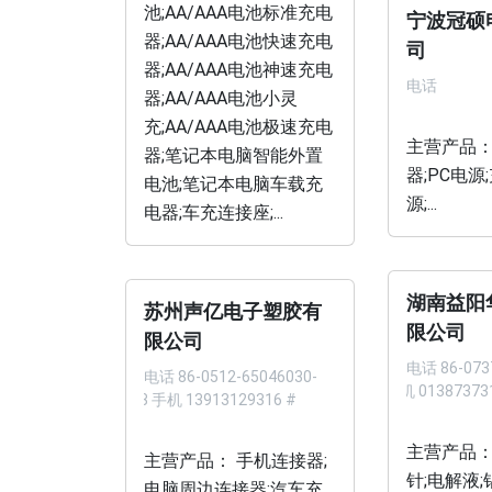
池;AA/AAA电池标准充电
宁波冠硕
器;AA/AAA电池快速充电
司
器;AA/AAA电池神速充电
电话
器;AA/AAA电池小灵
充;AA/AAA电池极速充电
主营产品：
器;笔记本电脑智能外置
器;PC电源
电池;笔记本电脑车载充
源;...
电器;车充连接座;...
湖南益阳
苏州声亿电子塑胶有
限公司
限公司
电话
86-073
电话
86-0512-65046030-
手机 01387373
123 手机 13913129316 #
主营产品：
主营产品： 手机连接器;
针;电解液
电脑周边连接器;汽车充