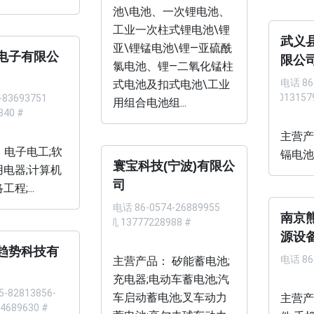
池\电池、一次锂电池、
工业一次柱式锂电池\锂
武义
亚\锂锰电池\锂—亚硫酰
电子有限公
限公
氯电池、锂—二氧化锰柱
电话
86
式电池及扣式电池\工业
机 013157
-83693751
用组合电池组...
840 #
主营产
 电子电工;软
镉电池;
寰宝科技(宁波)有限公
用电器;计算机
司
程;...
电话
86-0574-26889955
南京
手机 13777228988 #
源设
趋势科技有
电话
86
主营产品： 矽能蓄电池;
充电器;电动车蓄电池;汽
5-82813856-
车启动蓄电池;叉车动力
主营产
4689630 #