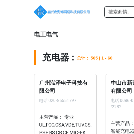
电工电气
充电器 :
总计： 505 | 1 - 60
广州泓泽电子科技有
中山市新
限公司
有限公司
电话
020-85551797
电话
0086-0
2122282
主营产品： 专业
主营产品：
UL,FCC,CSA,VDE,TUV,GS,
智能充电器,.
PSE,BS,CB,CE,MIC-EK、