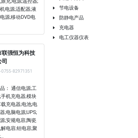
机旅充;电源;遥控器;
节电设备
机电源;适配器;液
电源;移动DVD电
防静电产品
充电器
电工仪器仪表
市联强恒为科技
公司
-0755-82971351
品： 通信电源;工
;手机充电器;模块
车载充电器;电池;电
;电脑电源;UPS;
源;安规电容;陶瓷
电解电容;钽电容;聚
..