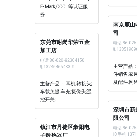
E-Mark,CCC...等认证服
务...
南京鹿山
司
东莞市谢岗华荣五金
电话
86-025
手机 13851909
加工店
电话
86-020-82304150
主营产品：
手机 13246465433 #
件销售;家
及配件;网络工
主营产品： 耳机;转接头;
车载免提;车充;摄像头;遥
控开关;...
深圳市新
限公司
镇江市丹徒区豪阳电
电话
86-075
8010 手机 1371
子散热器厂