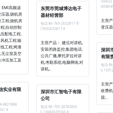
6216065
13805804
 EMI高频滤
东莞市莞城博达电子
变压器;烧机房
器材经营部
主营产
柜工程;烧机房
电话
86-769-2632817 手
变压器;
程;自动控制
机 07692632817 #
压配电工程;
风机工程;输
主营产品： 建伍对讲机;
线工程;烤漆
安装闭路监控;集团电话;
深圳
;无尘室及空
公共广播;摩托罗拉对讲
有限
金冲压加工及
机;考勤系统;电脑网络;对
电话
86
讲机;...
手机 13312
主营产
信实业有限
收费机
深圳市汇智电子有限
提;...
公司
4-8827888
电话
86-755-28704265
051 #
手机 13682620160 #