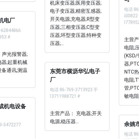
机床变压器;医用变压器;
电话
86
电子变压器;精密互感器;
8250082
开关电源;充电器;R型变
机电厂
13077895
压器;三相变压器;C型变
-62844866
压器;环型变压器;特种变
953 #
主营产
压器;...
电阻;
 声光报警器;
(KSD
鸣器;起重机械
器;PT
设备通讯;测温
东莞市横沥华弘电子
NTC
厂
电阻;
管;P
电话
86-769-3713923 手
敏电阻;
机 13711988721 #
成机电设备
主营产品： 充电器;开关
电源;稳压器...
余姚
9-5472277
电话
86