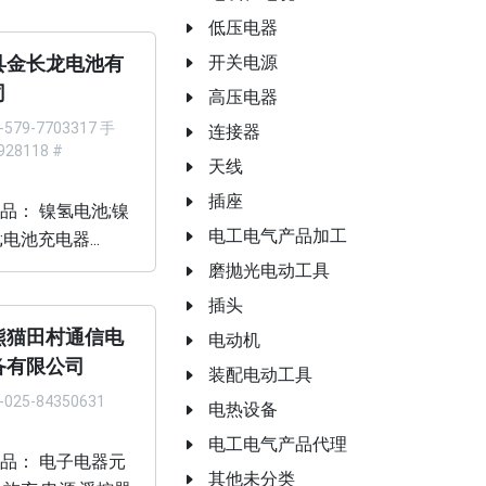
低压电器
开关电源
县金长龙电池有
司
高压电器
-579-7703317 手
连接器
928118 #
天线
插座
品： 镍氢电池;镍
电工电气产品加工
电池充电器...
磨抛光电动工具
插头
熊猫田村通信电
电动机
备有限公司
装配电动工具
-025-84350631
电热设备
电工电气产品代理
品： 电子电器元
其他未分类