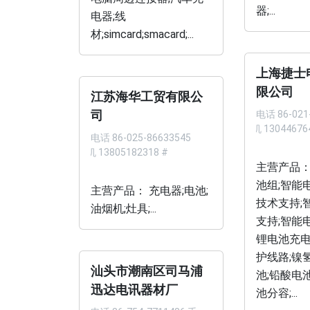
器;...
电器;线
材;simcard;smacard;...
上海捷士
限公司
江苏海华工贸有限公
司
电话
86-021
手机 13044676
电话
86-025-86633545
手机 13805182318 #
主营产品：
池组;智能
主营产品： 充电器;电池;
技术支持;
油烟机;灶具;...
支持;智能
锂电池充电
护线路;镍
汕头市潮南区司马浦
池;铅酸电池
迅达电讯器材厂
池分容;...