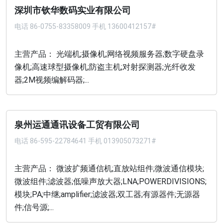
深圳市钦华数码实业有限公司
电话
86-0755-83358009 手机 13600412157#
主营产品： 光端机;摄像机;网络视频服务器;数字硬盘录
像机;高速球型摄像机;防盗主机;对射探测器;光纤收发
器;2M视频编解码器;...
泉州运通通讯设备工贸有限公司
电话
86-595-22784641 手机 013905073271#
主营产品： 微波扩频通信机;直放站组件;微波通信模块;
微波组件;滤波器;低噪声放大器;LNA;POWERDIVISIONS;
模块;PA;中继;amplifier;滤波器;双工器;有源器件;无源器
件;信号源;...