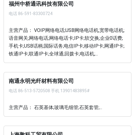
福州中桥通讯科技有限公司
电话
86-591-83300724
主营产品： VOIP网络电话;USB网络电话机;宽带电话机;
语音网关;网络电话;网络电话卡;IP卡;软交换;企业0话费;
手机卡;USB话柄;国际话务;电信IP卡;移动IP卡;网通IP卡;
铁通IP卡;联通IP卡;全球通;回拨卡;电话机;...
南通永明光纤材料有限公司
电话
86-513-5720508 手机 13901483895#
主营产品： 石英基体;玻璃毛细管;石英套管;...
上海敦科工贸有限公司