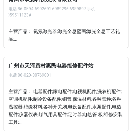
电话
86-0594-6992691 6989296 6989897 手机
13959511123#
主营产品： 氦氖激光器;激光全息壁画;激光全息工艺礼
品;...
广州市天河员村惠民电器维修配件站
电话
86-020-38769801
主营产品： 电器配件;家电配件;电视机配件;洗衣机配件;
空调机配件;制冷设备配件;铜管;保温材料;各种雪种;各种
温控器;绝缘材料;各种开关;机电设备配件;水泵配件;电热
配件;仪器仪表;煤气用具配件;定时器;电热管 板;维修安装
工具;...