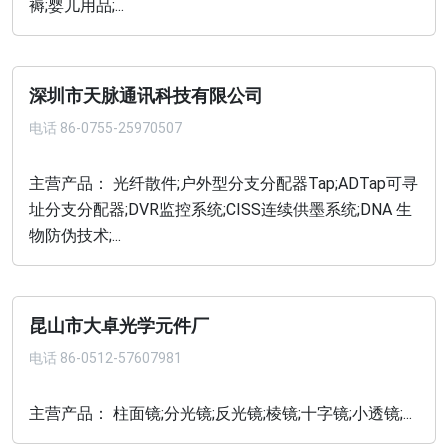
褥;婴儿用品;...
深圳市天脉通讯科技有限公司
电话
86-0755-25970507
主营产品： 光纤散件;户外型分支分配器Tap;ADTap可寻
址分支分配器;DVR监控系统;CISS连续供墨系统;DNA 生
物防伪技术;...
昆山市大卓光学元件厂
电话
86-0512-57607981
主营产品： 柱面镜;分光镜;反光镜;棱镜;十字镜;小透镜;...