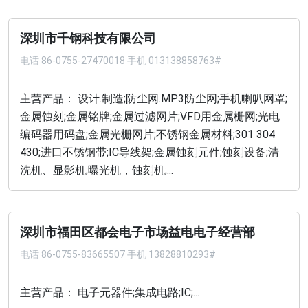
深圳市千钢科技有限公司
电话
86-0755-27470018 手机 013138858763#
主营产品： 设计.制造;防尘网.MP3防尘网;手机喇叭网罩;
金属蚀刻;金属铭牌;金属过滤网片;VFD用金属栅网;光电
编码器用码盘;金属光栅网片;不锈钢金属材料;301 304
430;进口不锈钢带;IC导线架;金属蚀刻元件;蚀刻设备;清
洗机、显影机;曝光机，蚀刻机;...
深圳市福田区都会电子市场益电电子经营部
电话
86-0755-83665507 手机 13828810293#
主营产品： 电子元器件;集成电路;IC;...