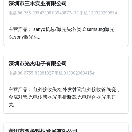
深圳市三木实业有限公司
电话
86-755-83547308 83949877~79 手机 13332929055#
主营产品： sanyo机芯/激光头;各类IC;samsung激光
头;sony激光头;...
深圳市光杰电子有限公司
电话
86-0755-83981827 手机 013902960415#
主营产品： 红外接收头;红外发射管;红外接收管;陶瓷﹑
金属对管;光电传感器;光电折断器;光电耦合器;光电开
关;...
莆田市双扬科技发展有限公司