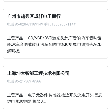
广州市越秀区成轩电子商行
电话
86-020-61189149 手机 13609057114#
主营产品： CD/VCD/DVD激光头;汽车音响;汽车音响齿
轮;汽车音响减震胶;汽车音响电缆;IC集成;电源插头;VCD
解码板;...
上海坤大智能工程技术有限公司
电话
86-21-56978566
主营产品： 电子元器件;传感器;接近开头;光电开头;因态
继电器;控制器;机器人;...