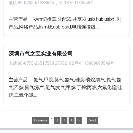
电话
86-0755-61333665 手机 13760183555#
主营产品： kvm切换器;分配器;共享器;usb hub;usb纟列
产品;网络产品;kvm线;usb card;电脑连接线;...
深圳市气之宝实业有限公司
电话
86-0755-26517588 27652102 手机 13809898548#
主营产品： 氦气;甲烷;笑气;氢气;硅烷;磷烷;氧气;氮气;氩
气;乙炔;氦气;氖气;氪气;笑气;甲烷;丁烷;丙烷;六氟化硫;硅
烷;二氧化碳;...
1
...
Previous
2
3
4
5
Next