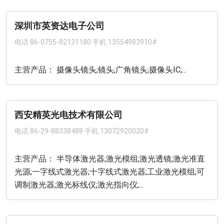
深圳市英资达电子公司
电话
86-0755-82131180 手机 13554983910#
主营产品： 摄像头镜头;镜头;广角镜头;摄像头IC;...
西安精英光电技术有限公司
电话
86-29-88338488 手机 13072920020#
主营产品： 半导体激光器;激光模组;激光透镜;激光准直
光源;一字线式激光器;十字线式激光器;工业激光模组;可
调制激光器;激光标线仪;激光指向仪;...