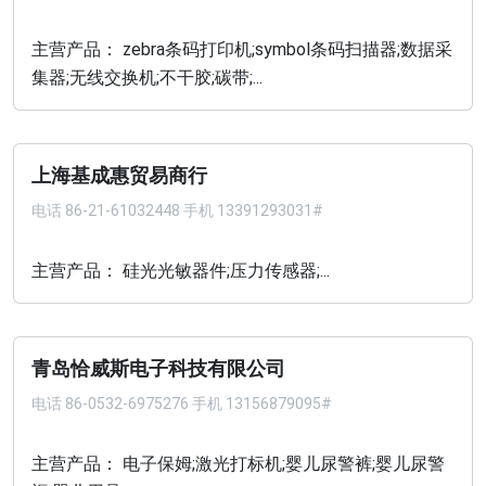
主营产品： zebra条码打印机;symbol条码扫描器;数据采
集器;无线交换机;不干胶;碳带;...
上海基成惠贸易商行
电话
86-21-61032448 手机 13391293031#
主营产品： 硅光光敏器件;压力传感器;...
青岛恰威斯电子科技有限公司
电话
86-0532-6975276 手机 13156879095#
主营产品： 电子保姆;激光打标机;婴儿尿警裤;婴儿尿警