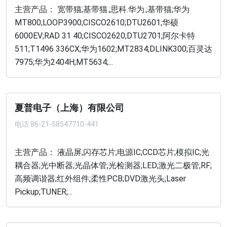
主营产品： 宽带猫;基带猫.;思科.华为.;基带猫;华为
MT800;LOOP3900;CISCO2610;DTU2601;华硕
6000EV;RAD 31 40;CISCO2620;DTU2701;阿尔卡特
511;T1496 336CX;华为1602;MT2834;DLINK300;百灵达
7975;华为2404H;MT5634;...
夏普电子（上海）有限公司
电话
86-21-58547710-441
主营产品： 液晶屏;闪存芯片;电源IC;CCD芯片;模拟IC;光
耦合器;光中断器;光晶体管;光检测器;LED;激光二极管;RF;
高频调谐器;红外组件;柔性PCB;DVD激光头;Laser
Pickup;TUNER;...