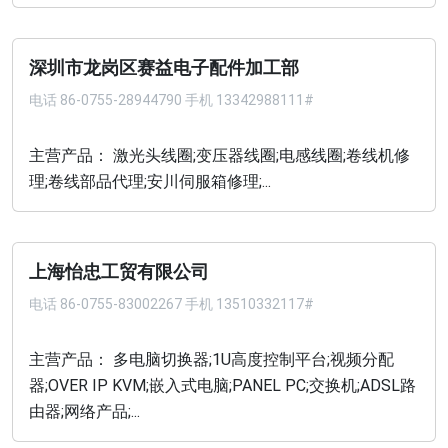
深圳市龙岗区赛益电子配件加工部
电话
86-0755-28944790 手机 13342988111#
主营产品： 激光头线圈;变压器线圈;电感线圈;卷线机修
理;卷线部品代理;安川伺服箱修理;...
上海怡忠工贸有限公司
电话
86-0755-83002267 手机 13510332117#
主营产品： 多电脑切换器;1U高度控制平台;视频分配
器;OVER IP KVM;嵌入式电脑;PANEL PC;交换机;ADSL路
由器;网络产品;...