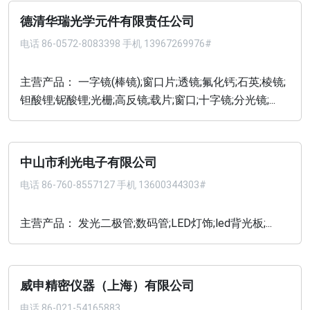
德清华瑞光学元件有限责任公司
电话
86-0572-8083398 手机 13967269976#
主营产品： 一字镜(棒镜);窗口片;透镜;氟化钙;石英;棱镜;
钽酸锂;铌酸锂;光栅;高反镜;载片;窗口;十字镜;分光镜;...
中山市利光电子有限公司
电话
86-760-8557127 手机 13600344303#
主营产品： 发光二极管;数码管;LED灯饰;led背光板;...
威申精密仪器（上海）有限公司
电话
86-021-54165883