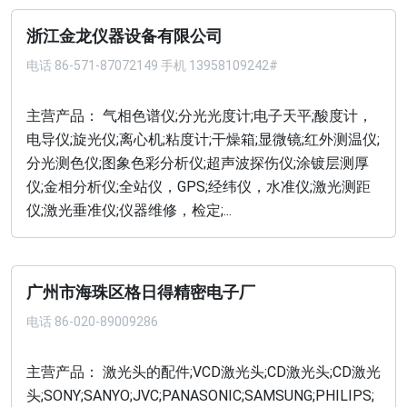
浙江金龙仪器设备有限公司
电话
86-571-87072149 手机 13958109242#
主营产品： 气相色谱仪;分光光度计;电子天平;酸度计，
电导仪;旋光仪;离心机;粘度计;干燥箱;显微镜;红外测温仪;
分光测色仪;图象色彩分析仪;超声波探伤仪;涂镀层测厚
仪;金相分析仪;全站仪，GPS;经纬仪，水准仪;激光测距
仪;激光垂准仪;仪器维修，检定;...
广州市海珠区格日得精密电子厂
电话
86-020-89009286
主营产品： 激光头的配件;VCD激光头;CD激光头;CD激光
头;SONY;SANYO;JVC;PANASONIC;SAMSUNG;PHILIPS;