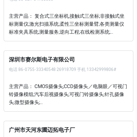
主营产品： 复合式三坐标机;接触式三坐标;非接触式坐
标测量仪;激光扫描系统;柔性三坐标测量臂;各类测量仪
标准夹具系统;测量服务;逆向工程;在线检测系统;...
深圳市赛尔斯电子有限公司
电话
86-0755-33340548 26918709 手机 13342999806#
主营产品： CMOS摄像头;CCD摄像头／电脑眼／可视门
铃摄像模组;汽车后视摄像头;可视门铃摄像头;针孔摄像
头;微型摄像头;...
广州市天河东圃迈拓电子厂