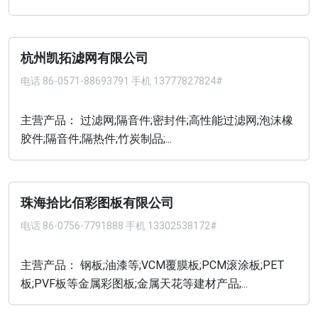
杭州凯拓滤网有限公司
电话
86-0571-88693791 手机 13777827824#
主营产品： 过滤网;隔音件;密封件;高性能过滤网;泡沫橡
胶件;隔音件;隔热件;竹炭制品;...
珠海拾比佰彩图板有限公司
电话
86-0756-7791888 手机 13302538172#
主营产品： 钢板;油漆等;VCM覆膜板;PCM滚涂板;PET
板;PVF板等金属彩图板;金属天花等建材产品;...