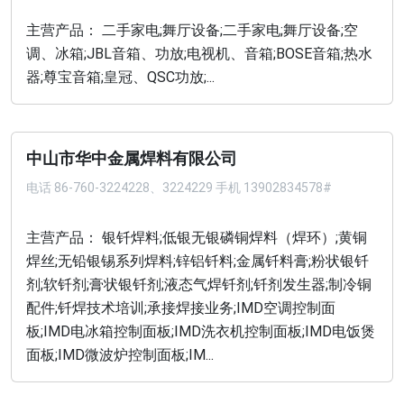
主营产品： 二手家电;舞厅设备;二手家电;舞厅设备;空
调、冰箱;JBL音箱、功放;电视机、音箱;BOSE音箱;热水
器;尊宝音箱;皇冠、QSC功放;...
中山市华中金属焊料有限公司
电话
86-760-3224228、3224229 手机 13902834578#
主营产品： 银钎焊料;低银无银磷铜焊料（焊环）;黄铜
焊丝;无铅银锡系列焊料;锌铝钎料;金属钎料膏;粉状银钎
剂;软钎剂;膏状银钎剂;液态气焊钎剂;钎剂发生器;制冷铜
配件;钎焊技术培训;承接焊接业务;IMD空调控制面
板;IMD电冰箱控制面板;IMD洗衣机控制面板;IMD电饭煲
面板;IMD微波炉控制面板;IM...