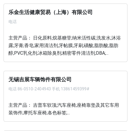
乐金生活健康贸易（上海）有限公司
电话
主营产品： 日化原料;烷基糖苷;纳米活性碳;洗发水;沐浴
露;牙膏;香皂;家用清洁剂;牙帖膜;牙刷;磺酸;脂肪酸;脂肪
醇;PVC乳化剂;冰箱除臭剂;精密零件清洁剂;DBA;...
无锡吉展车辆饰件有限公司
电话
86-0510-2404943 手机 13861459399#
主营产品： 吉普车软顶;汽车座椅;座椅靠垫及其它车用
装饰件;摩托车座椅;各色标签;...