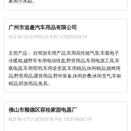
家用小冰箱;...
广州市追趣汽车用品有限公司
电话
86-20-83493163 手机 13728039267#
主营产品： 自驾游车用产品;车用高性能气泵;车载电子
冷暖箱;越野车专用电动绞盘;野营用品;车用电源工具;车
载电器;车用照明;车用逆变器;车用精品;休闲精品;烧烤用
品;野营用品;露营用品;野外装备;休闲折叠;休闲充气;车标
精品;郊游用品;鱼具;...
佛山市顺德区容桂家甜电器厂
电话
86-0757-28302978 手机 13531400677#