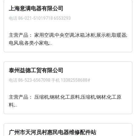
上海意满电器有限公司
电话
86-021-51019718 6553293
主营产品： 家用空调;中央空调;冰箱;冰柜;展示柜;取暖器;
电风扇;各类小家电;...
泰州益德工贸有限公司
电话
86-523-6567098 手机 13382558688#
主营产品： 压缩机;钢材;化工原料;压缩机;钢材;化工原
料;...
广州市天河员村惠民电器维修配件站