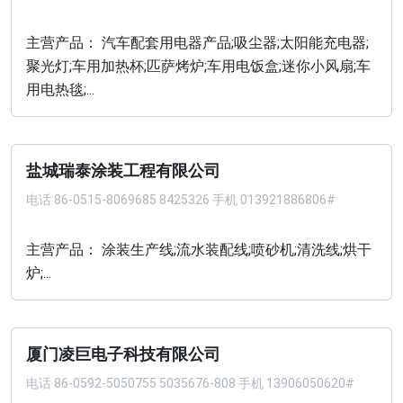
主营产品： 汽车配套用电器产品;吸尘器;太阳能充电器;
聚光灯;车用加热杯;匹萨烤炉;车用电饭盒;迷你小风扇;车
用电热毯;...
盐城瑞泰涂装工程有限公司
电话
86-0515-8069685 8425326 手机 013921886806#
主营产品： 涂装生产线;流水装配线;喷砂机;清洗线;烘干
炉;...
厦门凌巨电子科技有限公司
电话
86-0592-5050755 5035676-808 手机 13906050620#