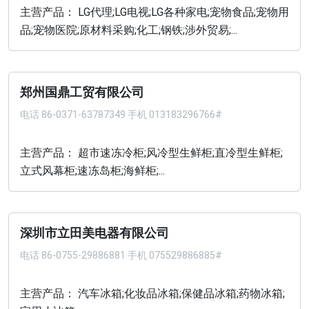
主营产品： LG代理;LG电视;LG各种家电;宠物食品;宠物用
品;宠物医院;原材料采购;化工;钢铁;涉外贸易;...
郑州国鼎工贸有限公司
电话
86-0371-63787349 手机 013183296766#
主营产品： 超市速冻冷柜;风冷型生鲜柜;直冷型生鲜柜;
立式风幕柜;速冻岛柜;海鲜柜;...
深圳市立田美电器有限公司
电话
86-0755-29886881 手机 075529886885#
主营产品： 汽车冰箱;化妆品冰箱;保健品冰箱;药物冰箱;