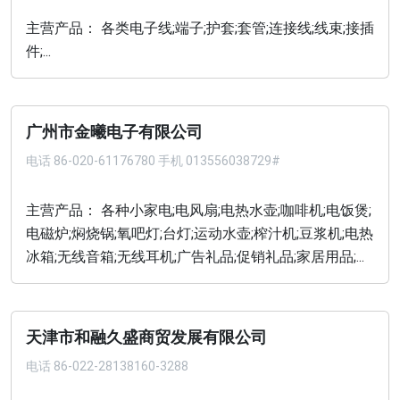
主营产品： 各类电子线;端子;护套;套管;连接线;线束;接插
件;...
广州市金曦电子有限公司
电话
86-020-61176780 手机 013556038729#
主营产品： 各种小家电;电风扇;电热水壶;咖啡机;电饭煲;
电磁炉;焖烧锅;氧吧灯;台灯;运动水壶;榨汁机;豆浆机;电热
冰箱;无线音箱;无线耳机;广告礼品;促销礼品;家居用品;...
天津市和融久盛商贸发展有限公司
电话
86-022-28138160-3288