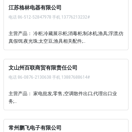
江苏格林电器有限公司
电话
86-512-52847978 手机 13776213232#
主营产品： 冷柜;冷藏展示柜;消毒柜;制冰机;渔具;浮漂;仿
真假饵;夜光珠;太空豆;渔具相关配件;...
文山州百联商贸有限责任公司
电话
86-0876-2130638 手机 13887688614#
主营产品： 家电批发,零售.;空调散件出口;代理出口业
务;...
常州鹏飞电子有限公司