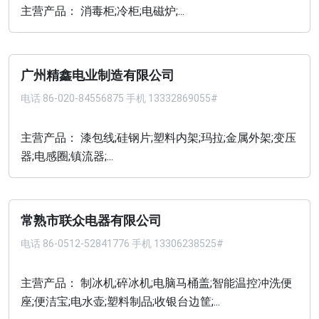
主营产品： 消毒柜;冷柜;电磁炉;...
广州精鑫电业制造有限公司
电话
86-020-84556875 手机 13332869055#
主营产品： 漆包线;硅钢片;塑料内架;玛拉;金属外架;变压
器;电感圈;镇流器;...
常熟市联众电器有限公司
电话
86-0512-52841776 手机 13306238525#
主营产品： 制冰机;碎冰机;电脑马桶盖;智能温控冲洗便
座;便洁宝;电水壶;塑料制品;收银台边筐;...