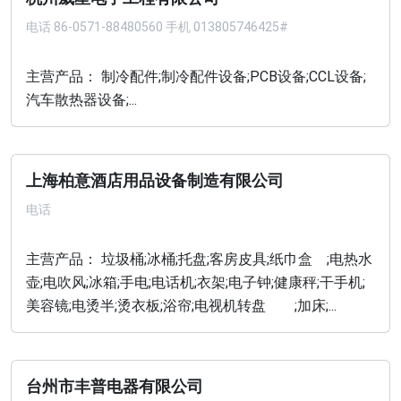
电话
86-0571-88480560 手机 013805746425#
主营产品： 制冷配件;制冷配件设备;PCB设备;CCL设备;
汽车散热器设备;...
上海柏意酒店用品设备制造有限公司
电话
主营产品： 垃圾桶;冰桶;托盘;客房皮具;纸巾盒 ;电热水
壶;电吹风;冰箱;手电;电话机;衣架;电子钟;健康秤;干手机;
美容镜;电烫半;烫衣板;浴帘;电视机转盘 ;加床;...
台州市丰普电器有限公司