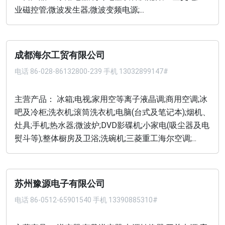
业磁控管;微波发生器;微波变频电源;...
成都海尔工贸有限公司
电话
86-028-86132800-239 手机 13032899147#
主营产品： 冰箱;电视;家用空等离子液晶调;商用空调;冰
吧及冷柜;洗衣机;滚筒洗衣机;电脑(台式及笔记本);烟机、
灶具;手机;热水器;微波炉;DVD影碟机;小家电(吸尘器及电
熨斗等);整体橱房及卫浴;洗碗机;三菱重工海尔空调;...
苏州豫源电子有限公司
电话
86-0512-65901540 手机 13390885310#