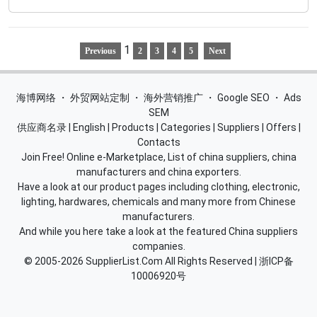
1
Previous
2
3
4
5
Next
海博网络
・
外贸网站定制
・
海外营销推广
・
Google SEO
・
Ads
SEM
供应商名录
|
English
|
Products
|
Categories
|
Suppliers
|
Offers
|
Contacts
Join Free! Online e-Marketplace, List of china suppliers, china
manufacturers and china exporters.
Have a look at our product pages including clothing, electronic,
lighting, hardwares, chemicals and many more from Chinese
manufacturers.
And while you here take a look at the featured China suppliers
companies.
© 2005-2026
SupplierList.Com
All Rights Reserved |
浙ICP备
10006920号