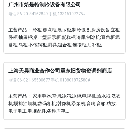
广州市焙是特制冷设备有限公司
电话
86-20-84162849 手机 13316197275#
主营产品： 冷柜;糕点柜;展示柜;制冷设备;厨房设备;立柜;
卧柜;抽屉柜;桌上型展示柜;蛋糕柜;冷库;制冰机;直角柜;风
幕柜;岛柜;不锈钢柜;厨具;组合柜;连接柜;后补柜;...
上海天昊商业合作公司震东旧货物资调剂商店
电话
86-021-65580677 手机 013801872588#
主营产品： 家用电器;空调;冰箱;冰柜;电视机;热水器;洗衣
机;脱排油烟机;数码相机;射像机;录象机;音响;音箱;功放;
电子电工;电脑配件;各种库存;...