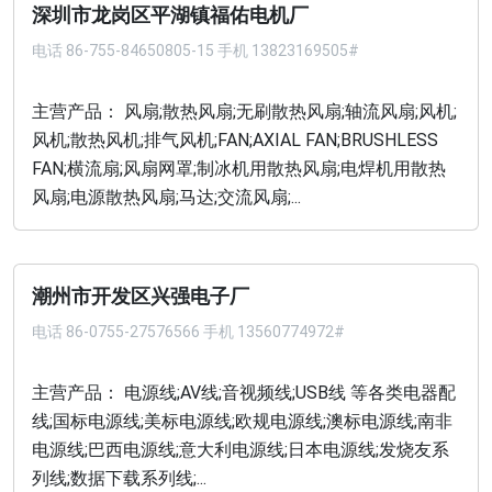
深圳市龙岗区平湖镇福佑电机厂
电话
86-755-84650805-15 手机 13823169505#
主营产品： 风扇;散热风扇;无刷散热风扇;轴流风扇;风机;
风机;散热风机;排气风机;FAN;AXIAL FAN;BRUSHLESS
FAN;横流扇;风扇网罩;制冰机用散热风扇;电焊机用散热
风扇;电源散热风扇;马达;交流风扇;...
潮州市开发区兴强电子厂
电话
86-0755-27576566 手机 13560774972#
主营产品： 电源线;AV线;音视频线;USB线 等各类电器配
线;国标电源线;美标电源线;欧规电源线;澳标电源线;南非
电源线;巴西电源线;意大利电源线;日本电源线;发烧友系
列线;数据下载系列线;...