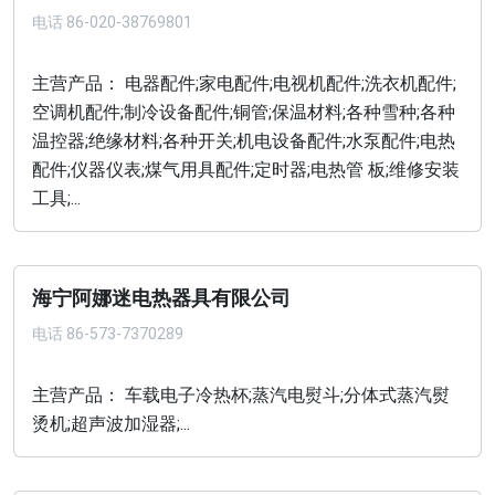
电话
86-020-38769801
主营产品： 电器配件;家电配件;电视机配件;洗衣机配件;
空调机配件;制冷设备配件;铜管;保温材料;各种雪种;各种
温控器;绝缘材料;各种开关;机电设备配件;水泵配件;电热
配件;仪器仪表;煤气用具配件;定时器;电热管 板;维修安装
工具;...
海宁阿娜迷电热器具有限公司
电话
86-573-7370289
主营产品： 车载电子冷热杯;蒸汽电熨斗;分体式蒸汽熨
烫机;超声波加湿器;...