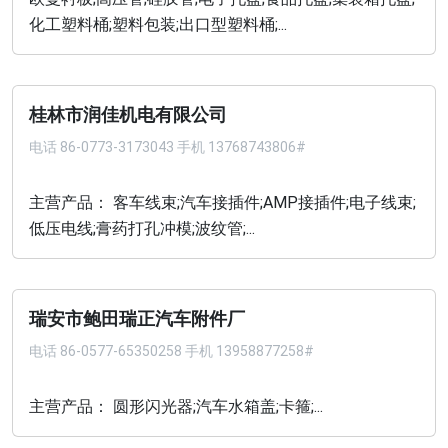
化工塑料桶;塑料包装;出口型塑料桶;...
桂林市润佳机电有限公司
电话
86-0773-3173043 手机 13768743806#
主营产品： 客车线束;汽车接插件;AMP接插件;电子线束;
低压电线;膏药打孔冲模;波纹管;...
瑞安市鲍田瑞正汽车附件厂
电话
86-0577-65350258 手机 13958877258#
主营产品： 圆形闪光器;汽车水箱盖;卡箍;...