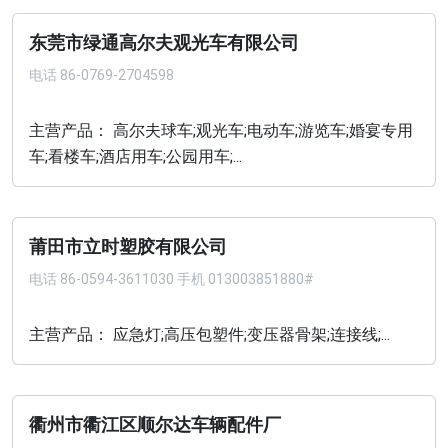
东莞市绿通高尔夫观光车有限公司
电话
86-0769-2704598
主营产品： 高尔夫球车;观光车;电动车;游览车;婚宴专用
车;看楼车;酒店用车;公园用车;...
莆田市立时塑胶有限公司
电话
86-0594-3611030 手机 013003851880#
主营产品： 应急灯;高压包塑件;变压器骨架;连接线;...
衢州市衢江区顺尔达车辆配件厂