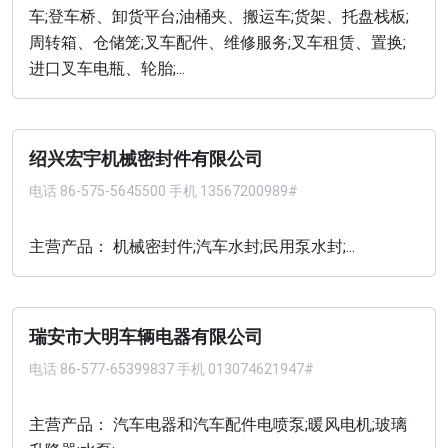
车;登车桥、卸货平台;油桶夹、搬运车;货架、托盘栈板;
周转箱、仓储笼;叉车配件、维修服务;叉车租赁、置换;
进口叉车电瓶、轮胎;...
绍兴宏宇机械密封件有限公司
电话
86-575-5645500 手机 13567200989#
主营产品： 机械密封件;汽车水封;民用泵水封;...
瑞安市大明车辆电器有限公司
电话
86-577-65399837 手机 013074621947#
主营产品： 汽车电器和汽车配件电喷泵;暖风电机;玻璃