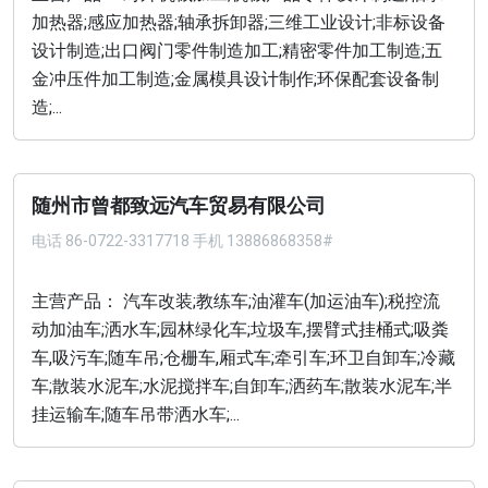
加热器;感应加热器;轴承拆卸器;三维工业设计;非标设备
设计制造;出口阀门零件制造加工;精密零件加工制造;五
金冲压件加工制造;金属模具设计制作;环保配套设备制
造;...
随州市曾都致远汽车贸易有限公司
电话
86-0722-3317718 手机 13886868358#
主营产品： 汽车改装;教练车;油灌车(加运油车);税控流
动加油车;洒水车;园林绿化车;垃圾车,摆臂式挂桶式;吸粪
车,吸污车;随车吊;仓栅车,厢式车;牵引车;环卫自卸车;冷藏
车;散装水泥车;水泥搅拌车;自卸车;洒药车;散装水泥车;半
挂运输车;随车吊带洒水车;...