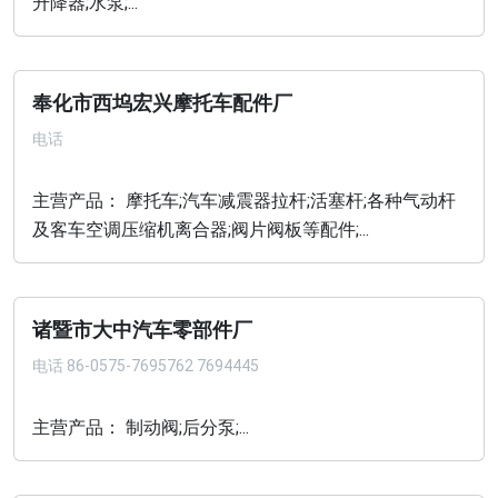
升降器;水泵;...
奉化市西坞宏兴摩托车配件厂
电话
主营产品： 摩托车;汽车减震器拉杆;活塞杆;各种气动杆
及客车空调压缩机离合器;阀片阀板等配件;...
诸暨市大中汽车零部件厂
电话
86-0575-7695762 7694445
主营产品： 制动阀;后分泵;...