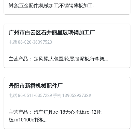
衬套;五金配件;机械加工;不锈钢薄板加工;...
广州市白云区石井丽星玻璃钢加工厂
电话
86-020-36397520
主营产品： 定风翼;大包围;轮眉;挡泥板;行李架;...
丹阳市新桥机械配件厂
电话
86-0511-6357229 手机 13905293732#
主营产品： 汽车灯具;rc-18无心托板;rc-12托
板;m10100c托板;...