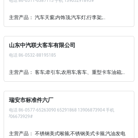
电话
86-0511-6387115 手机 13905291895#
主营产品： 汽车天窗;内饰顶;汽车灯;行李架;...
山东中汽联大客车有限公司
电话
86-0532-88195185
主营产品： 客车;牵引车;农用车;客车、重型卡车油箱;...
瑞安市标准件六厂
电话
86-0577-65263090 65291868 13906873904 手机
13706673929#
主营产品： 不锈钢美式喉箍;不锈钢美式卡箍;汽油发电