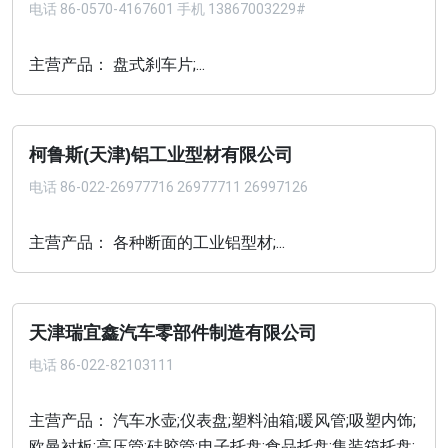
电话
86-0570-4167601 手机 13867003229#
主营产品： 盘式刹车片;...
柯鲁斯(天津)铝工业型材有限公司
电话
86-022-26977716 26977711 26997126
主营产品： 各种断面的工业铝型材;...
天津瑞宜鑫汽车零部件制造有限公司
电话
86-022-82103111
主营产品： 汽车水壶;仪表盘;塑料油箱;暖风管;吸塑内饰;
欧曼衬板;高压管;硅胶管;电子托盘;食品托盘;集装箱托盘;