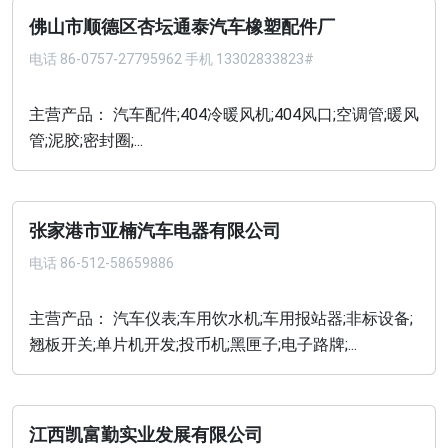
佛山市顺德区杏坛通泰汽车橡塑配件厂
电话
86-0757-27795962 手机 13302833823#
主营产品： 汽车配件;404冷暖风机;404风口;空调管;暖风
管;泥胶;密封圈;...
张家港市亚楠汽车电器有限公司
电话
86-512-58659886
主营产品： 汽车仪表;车用饮水机;车用报站器;非标设备;
翘板开关;单片机开发;投币机;黑匣子;电子路牌;...
江西凯富勤实业发展有限公司