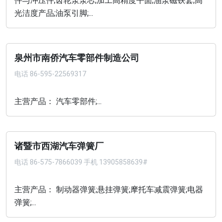
件与冲压件;齿轮泵泵芯;加工高精度平面;油泵磁铁套;高
光洁度产品;油泵引脚;...
泉州市南侨汽车零部件制造公司
电话
86-595-22569317
主营产品： 汽车零部件;...
诸暨市西湖汽车弹簧厂
电话
86-575-7866039 手机 13905858639#
主营产品： 制动器弹簧;悬挂弹簧;摩托车减震弹簧;电器
弹簧;...