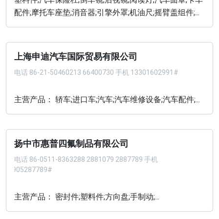
配件;摩托车座垫;消音器;引擎外罩;机油尺;摇臂盖组件;...
上海申迪汽车国际贸易有限公司
电话
86-21-50460213 66400730 手机 13301602991#
主营产品： 轿车;进口车;汽车;汽车维修设备;汽车配件;...
扬中市惠普四氟制品有限公司
电话
86-0511-8363288 2881079 2887789 手机
13905287789#
主营产品： 密封件;塑料件;方向盘;手制动;...