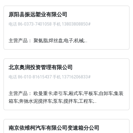
原阳县振远塑业有限公司
电话
86-0373-7401058 手机 13803808850#
主营产品： 聚氨脂;焊丝盘;电子;机械;...
北京奥润投资管理有限公司
电话
86-010-81615437 手机 13716206833#
主营产品： 欧曼重卡;牵引车;厢式车;平板车;自卸车;集装
箱车;奔驰水泥搅拌车;泵车;搅拌车;工程车;...
南京依维柯汽车有限公司变速箱分公司