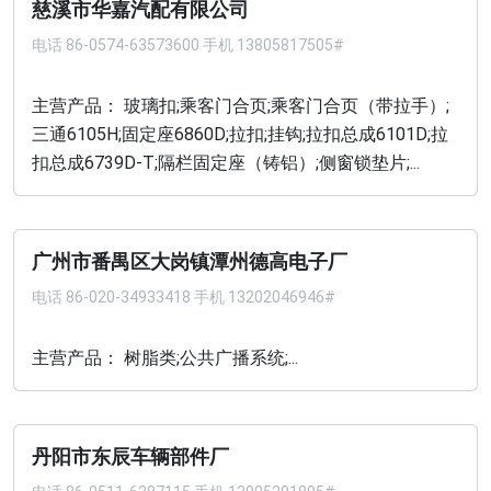
慈溪市华嘉汽配有限公司
电话
86-0574-63573600 手机 13805817505#
主营产品： 玻璃扣;乘客门合页;乘客门合页（带拉手）;
三通6105H;固定座6860D;拉扣;挂钩;拉扣总成6101D;拉
扣总成6739D-T;隔栏固定座（铸铝）;侧窗锁垫片;...
广州市番禺区大岗镇潭州德高电子厂
电话
86-020-34933418 手机 13202046946#
主营产品： 树脂类;公共广播系统;...
丹阳市东辰车辆部件厂