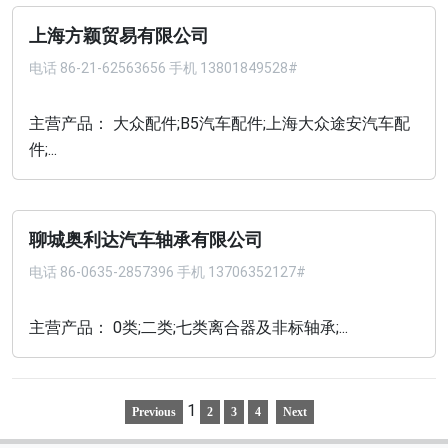
上海方颖贸易有限公司
电话
86-21-62563656 手机 13801849528#
主营产品： 大众配件;B5汽车配件;上海大众途安汽车配
件;...
聊城奥利达汽车轴承有限公司
电话
86-0635-2857396 手机 13706352127#
主营产品： 0类;二类;七类离合器及非标轴承;...
1
Previous
2
3
4
Next