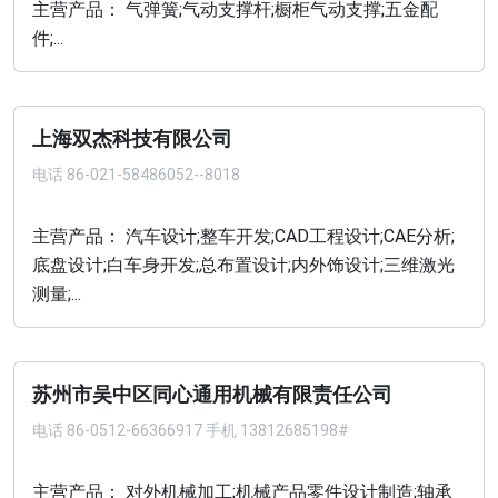
主营产品： 气弹簧;气动支撑杆;橱柜气动支撑;五金配
件;...
上海双杰科技有限公司
电话
86-021-58486052--8018
主营产品： 汽车设计;整车开发;CAD工程设计;CAE分析;
底盘设计;白车身开发;总布置设计;内外饰设计;三维激光
测量;...
苏州市吴中区同心通用机械有限责任公司
电话
86-0512-66366917 手机 13812685198#
主营产品： 对外机械加工;机械产品零件设计制造;轴承