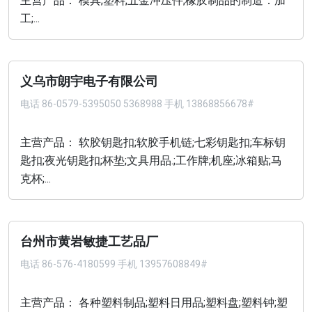
主营产品： 模具;塑料;五金冲压件;橡胶制品的制造．加
工;...
义乌市朗宇电子有限公司
电话
86-0579-5395050 5368988 手机 13868856678#
主营产品： 软胶钥匙扣;软胶手机链;七彩钥匙扣;车标钥
匙扣;夜光钥匙扣;杯垫;文具用品.;工作牌;机座;冰箱贴;马
克杯;...
台州市黄岩敏捷工艺品厂
电话
86-576-4180599 手机 13957608849#
主营产品： 各种塑料制品;塑料日用品;塑料盘;塑料钟;塑