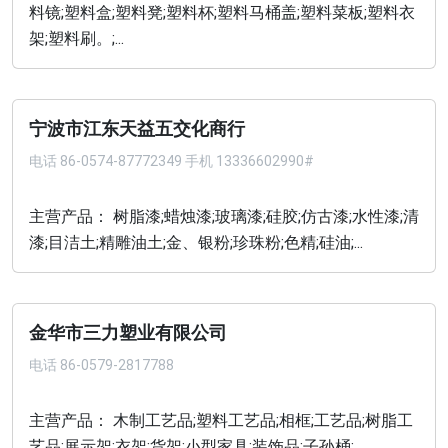
料镜;塑料盒;塑料凳;塑料杯;塑料马桶盖;塑料菜板;塑料衣
架;塑料刷。;...
宁波市江东天益五交化商行
电话
86-0574-87772349 手机 13336602990#
主营产品： 树脂漆;蜡烛漆;玻璃漆;硅胶;仿古漆;水性漆;清
漆;目洁土;精雕油土;金、银粉;珍珠粉;色精;硅油;...
金华市三力塑业有限公司
电话
86-0579-2817788
主营产品： 木制工艺品;塑料工艺品;相框;工艺品;树脂工
艺品;展示架;衣架;货架;小型家具;装饰品;子孙桶;...