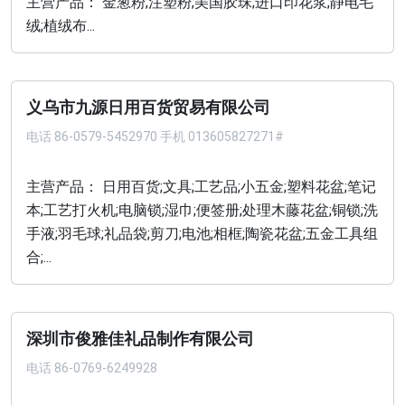
主营产品： 金葱粉;注塑粉;美国胶珠;进口印花浆;静电毛
绒;植绒布...
义乌市九源日用百货贸易有限公司
电话
86-0579-5452970 手机 013605827271#
主营产品： 日用百货;文具;工艺品;小五金;塑料花盆;笔记
本;工艺打火机;电脑锁;湿巾;便签册;处理木藤花盆;铜锁;洗
手液;羽毛球;礼品袋;剪刀;电池;相框;陶瓷花盆;五金工具组
合;...
深圳市俊雅佳礼品制作有限公司
电话
86-0769-6249928