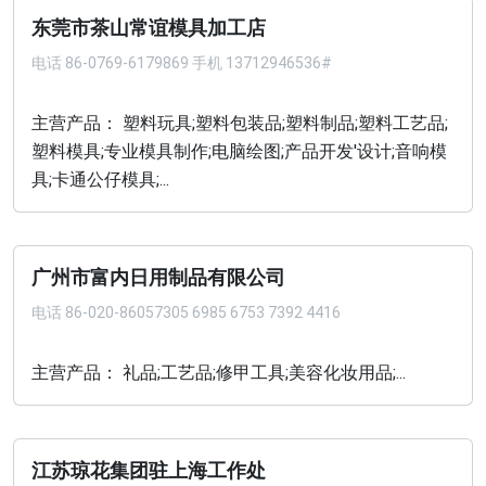
东莞市茶山常谊模具加工店
电话
86-0769-6179869 手机 13712946536#
主营产品： 塑料玩具;塑料包装品;塑料制品;塑料工艺品;
塑料模具;专业模具制作;电脑绘图;产品开发'设计;音响模
具;卡通公仔模具;...
广州市富内日用制品有限公司
电话
86-020-86057305 6985 6753 7392 4416
主营产品： 礼品;工艺品;修甲工具;美容化妆用品;...
江苏琼花集团驻上海工作处