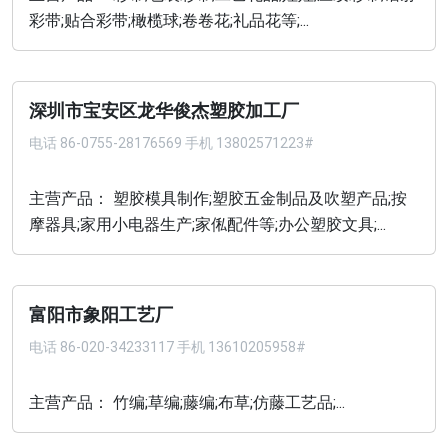
彩带;贴合彩带;橄榄球;卷卷花;礼品花等;...
深圳市宝安区龙华俊杰塑胶加工厂
电话
86-0755-28176569 手机 13802571223#
主营产品： 塑胶模具制作;塑胶五金制品及吹塑产品;按
摩器具;家用小电器生产;家俬配件等;办公塑胶文具;...
富阳市象阳工艺厂
电话
86-020-34233117 手机 13610205958#
主营产品： 竹编;草编;藤编;布草;仿藤工艺品;...