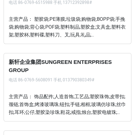
电话
86-0769-6515988 手机 13712392898#
主营产品： 塑胶袋;PE薄膜;垃圾袋;购物袋;BOPP袋;手挽
袋;购物袋;背心袋;POF袋;塑料制品;塑胶盒;文具盒;塑料衣
架;塑胶杯;塑料碟;塑料刀、叉;玩具;礼品;...
新轩企业集团SUNGREEN ENTERPRISES
GROUP
电话
86-0769-5608091 手机 013790380349#
主营产品： 饰品配件;人造首饰;工艺品;塑胶珠饰;皮带扣;
颈链;首饰盒;烤漆玻璃珠;钮扣;手链;相框;玻璃仿珍珠;丝巾
扣;耳环;公仔;塑胶染珍珠;鞋花;戒指;烛台;塑胶电镀珠;...