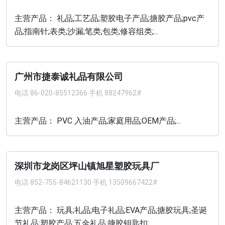
主营产品： 礼品;工艺品;塑胶电子产品;搪胶产品;pvc产
品;指南针;表类;沙漏;笔类;包类;修容组类;...
广州市捷泰诚礼品有限公司
电话
86-020-85512366 手机 88247962#
主营产品： PVC 入油产品;家庭用品;OEM产品;...
深圳市龙岗区坪山镇旭星塑胶玩具厂
电话
852-755-84621130 手机 13509667422#
主营产品： 玩具;礼品;电子礼品;EVA产品;搪胶玩具;圣诞
节礼品;塑胶产品;五金礼品;搪胶钥匙扣;...