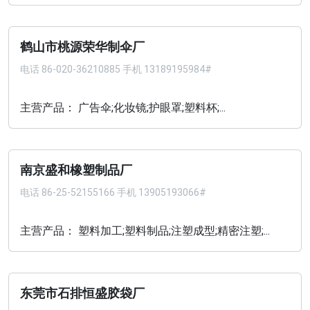
鹤山市桃源荣华制伞厂
电话
86-020-36210885 手机 13189195984#
主营产品： 广告伞;化妆镜;护眼罩;塑料杯;...
南京盛和橡塑制品厂
电话
86-25-52155166 手机 13905193066#
主营产品： 塑料加工;塑料制品;注塑成型;精密注塑;...
东莞市石排恒盛胶袋厂