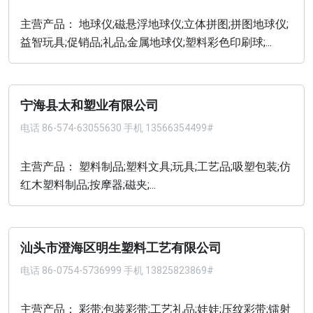
主营产品： 地球仪;磁悬浮地球仪;立体拼图;拼图地球仪;
益智玩具;促销品;礼品;金属地球仪;塑料彩色印刷球;...
宁海县太和塑业有限公司
电话
86-574-63055630 手机 13566354499#
主营产品： 塑料制品;塑料文具;玩具;工艺品;吸塑包装;仿
红木塑料制品;按摩器;磁夹;...
汕头市澄海区明生塑料工艺有限公司
电话
86-0754-5736999 手机 13825823869#
主营产品： 彩带;包装彩带;工艺礼品;娃娃;压纹彩带;镭射