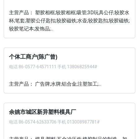
主营产品： 塑胶相框;较胶相框;吸管;3D玩具公仔;较胶水
杯;笔套;塑胶公仔匙扣;较胶磁铁;水壶;较胶匙扣;较胶磁铁;
较胶笔记本;发饰品;...
个体工商户(陈广曾)
电话
86-0577-64571111 手机 13806825944#
主营产品： 广告牌;水牌;铝合金;注塑加工;...
余姚市城区新异塑料模具厂
电话
86-0574-62633706 手机 013008987781#