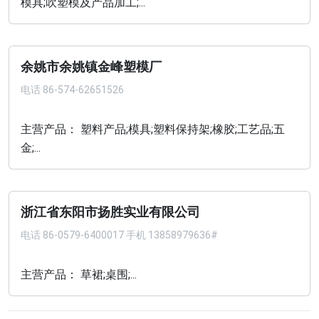
模具;吹塑模及产品加工;...
余姚市余姚镇金峰塑模厂
电话
86-574-62651526
主营产品： 塑料产品;模具;塑料保持架;橡胶;工艺品;五
金;...
浙江省东阳市扬胜实业有限公司
电话
86-0579-6400017 手机 13858979636#
主营产品： 草裙;桌围;...