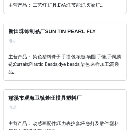
主营产品： 工艺灯;灯具;EVA灯;节能灯;灭蚊灯;...
新田珠饰制品厂SUN TIN PEARL FLY
电话
主营产品： 染色塑料珠子;手提包;项链;项圈;手链;手镯;脚
链;Curtain;Plastic Beads;dye beads;染色;来样加工;高质
品;...
慈溪市观海卫镇希旺模具塑料厂
电话
主营产品： 动感画配件;压力表护套;应急灯及散件;塑料