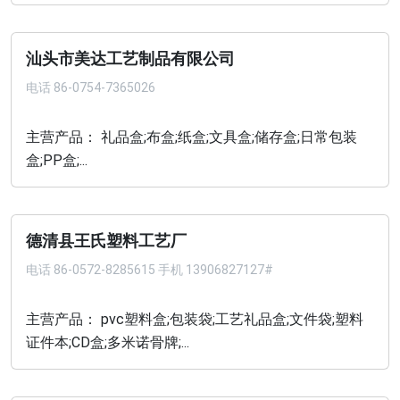
汕头市美达工艺制品有限公司
电话
86-0754-7365026
主营产品： 礼品盒;布盒;纸盒;文具盒;储存盒;日常包装
盒;PP盒;...
德清县王氏塑料工艺厂
电话
86-0572-8285615 手机 13906827127#
主营产品： pvc塑料盒;包装袋;工艺礼品盒;文件袋;塑料
证件本;CD盒;多米诺骨牌;...