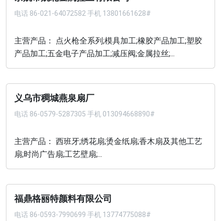
电话
86-021-64072582 手机 13801661628#
主营产品： 点火枪全系列;模具加工;橡胶产品加工;塑胶
产品加工;五金电子产品加工;减压阀;金属拉丝;...
义乌市稠城燕泉扇厂
电话
86-0579-5287305 手机 013094668890#
主营产品： 西班牙;绣花扇;烫金纸扇;香木扇及其他工艺
扇;时尚广告扇;工艺壁扇;...
福鼎格丽特颜料有限公司
电话
86-0593-7990699 手机 13774775088#