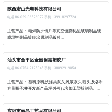
陕西宏山光电科技有限公司
电话
86-029-86526072 手机 13991829772#
主营产品： 电焊防护镜片等真空镀膜制品;玻璃制品镀
膜;塑料制品镀膜;金属制品镀膜;...
汕头市金平区金园创嘉塑胶厂
电话
86-0754-2125345 手机 13809291905#
主营产品： 塑料原料;洗涤类泵头;乳液泵头;喷头;及各种
容量瓶子;并开发新产品;另外可代客加工塑胶制品。;...
东阳市丽晶工艺品有限公司