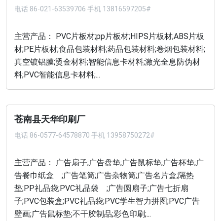
电话
86-021-63539706 手机 13816597205#
主营产品： PVC片板材;pp片板材;HIPS片板材;ABS片板
材;PE片板材;食品包装材料;药品包装材料;卷烟包装材料;
真空镀铝膜;烫金材料;智能信息卡材料;激光全息防伪材
料;PVC智能信息卡材料;...
苍南县天华印刷厂
电话
86-0577-64578870 手机 13958750272#
主营产品： 广告扇子;广告盘垫;广告鼠标垫;广告杯垫;广
告餐巾纸盒 ;广告笔筒;广告杂物筒;广告名片盒;隔热
垫;PP礼品袋;PVC礼品袋 ;广告圆扇子;广告七折扇
子;PVC包装盒;PVC礼品袋;PVC学生智力拼图;PVC广告
壁画;广告鼠标垫;不干胶制品;彩色印刷;...