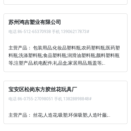
苏州鸿吉塑业有限公司
电话
86-512-65370938 手机 13906217873#
主营产品： 包装用品;化妆品塑料瓶;农药塑料瓶;医药塑
料瓶;洗涤塑料瓶;食品塑料瓶;润滑油塑料瓶;颜料塑料瓶
等;注塑产品;机电配件;礼品盒;家居用品;瓶盖等;...
宝安区松岗东方胶丝花玩具厂
电话
86-0755-27098051 手机 13828898848#
主营产品： 丝花;人造花;吸塑;环保吸塑;人造叶藤;...