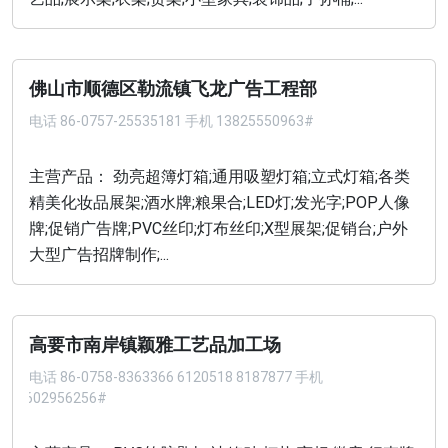
佛山市顺德区勒流镇飞龙广告工程部
电话
86-0757-25535181 手机 13825550963#
主营产品： 劲亮超簿灯箱;通用吸塑灯箱;立式灯箱;各类
精美化妆品展架;酒水牌;粮果合;LED灯;发光字;POP人像
牌;促销广告牌;PVC丝印;灯布丝印;X型展架;促销台;户外
大型广告招牌制作;...
高要市南岸镇颖雅工艺品加工场
电话
86-0758-8363366 6120518 8187877 手机
13602956256#