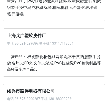
主营产品： PVC软胶匙扣;冰箱贴;杯垫;商标;徽章;行李牌;
织带;手挽带;马克杯;商标等;相框;拖鞋面;台垫;钟表;卡通
笔;开瓶器;...
上海兵广塑胶皮件厂
电话
86-021-62968678 手机 13311711865#
主营产品： 棉被套;化妆包;丝网印刷;不干胶;西服套;手提
袋;名片夹;CD夹;文件夹;笔袋;PVC拉链袋;PVC包装制品等
高频及车缝产品;...
绍兴市路伴电器有限公司
电话
86-575-3900287 手机 13018809028#