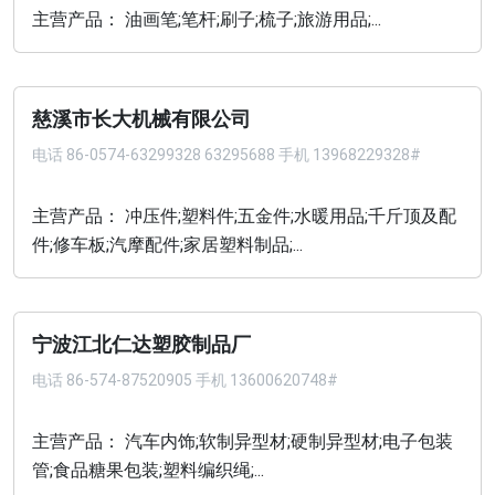
主营产品： 油画笔;笔杆;刷子;梳子;旅游用品;...
慈溪市长大机械有限公司
电话
86-0574-63299328 63295688 手机 13968229328#
主营产品： 冲压件;塑料件;五金件;水暖用品;千斤顶及配
件;修车板;汽摩配件;家居塑料制品;...
宁波江北仁达塑胶制品厂
电话
86-574-87520905 手机 13600620748#
主营产品： 汽车内饰;软制异型材;硬制异型材;电子包装
管;食品糖果包装;塑料编织绳;...