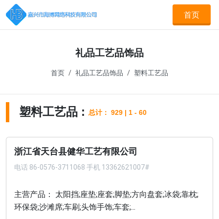
首页
礼品工艺品饰品
首页
礼品工艺品饰品
塑料工艺品
塑料工艺品 :
总计： 929 | 1 - 60
浙江省天台县健华工艺有限公司
电话
86-0576-3711068 手机 13362621007#
主营产品： 太阳挡;座垫;座套;脚垫;方向盘套;冰袋;靠枕;
环保袋;沙滩席;车刷;头饰手饰;车套;...