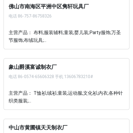
佛山市南海区平洲中区隽轩玩具厂
电话
86-757-86758326
主营产品： 布料;服装辅料;童装;婴儿装;Party服饰;万圣
节服饰;布绒玩具;...
象山爵溪富诚制衣厂
电话
86-0574-65606328 手机 13606783210#
主营产品： T恤衫;绒衫;童装;运动服;文化衫;内衣;各种针
织类服装;...
中山市黄圃镇天天制衣厂