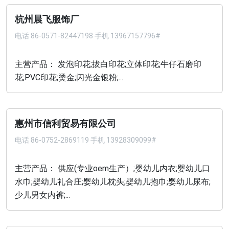
杭州晨飞服饰厂
电话
86-0571-82447198 手机 13967157796#
主营产品： 发泡印花;拔白印花;立体印花;牛仔石磨印
花;PVC印花;烫金;闪光金银粉;...
惠州市信利贸易有限公司
电话
86-0752-2869119 手机 13928309099#
主营产品： 供应(专业oem生产）;婴幼儿内衣;婴幼儿口
水巾;婴幼儿礼合庄;婴幼儿枕头;婴幼儿抱巾;婴幼儿尿布;
少儿男女内裤;...