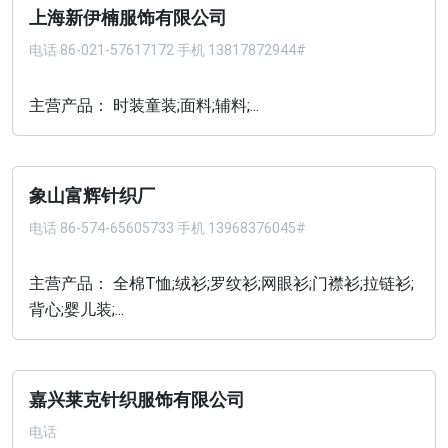
上海新伊楠服饰有限公司
电话
86-021-57617172 手机 13817872944#
主营产品： 时装童装;面料;辅料;...
象山富辉针织厂
电话
86-574-65605733 手机 13968376045#
主营产品： 全棉T恤;绒衫;罗纹衫;网眼衫;门襟衫;拉链衫;
背心;婴儿装;...
嘉兴莱克针织服饰有限公司
电话