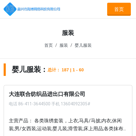
首页
服装
首页
服装
婴儿服装
婴儿服装 :
总计： 187 | 1 - 60
大连联合纺织品进出口有限公司
电话
86-411-3644500 手机 13604092305#
主营产品： 各类珠绣套装，上衣;马具/马披;内衣;休闲
装;男/女西装;运动装;婴儿装;滑雪装;床上用品;各类抹布...