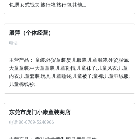
包;男女式钱夹;旅行箱;旅行包;其他;...
殷萍（个体经营）
电话
主营产品： 童装;外贸童装;婴儿服装;儿童服装;外贸服饰;
大童童装;中大童童装;儿童鞋帽;儿童袜子;儿童风衣;儿童
内衣;儿童套装;玩具;儿童睡袋;儿童被子;童裤;儿童羽绒服;
儿童棉线衫;...
东莞市虎门小康童装商店
电话
86-0769-5246966