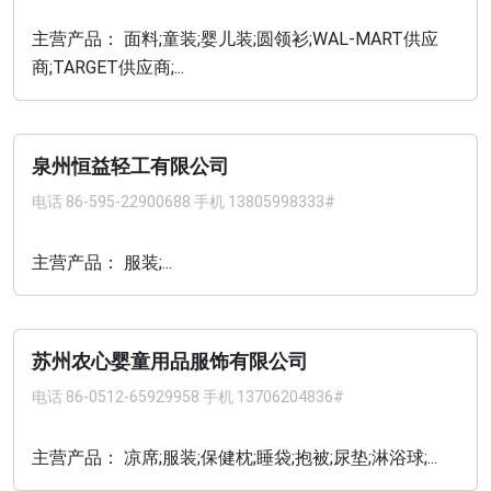
主营产品： 面料;童装;婴儿装;圆领衫;WAL-MART供应
商;TARGET供应商;...
泉州恒益轻工有限公司
电话
86-595-22900688 手机 13805998333#
主营产品： 服装;...
苏州农心婴童用品服饰有限公司
电话
86-0512-65929958 手机 13706204836#
主营产品： 凉席;服装;保健枕;睡袋;抱被;尿垫;淋浴球;...