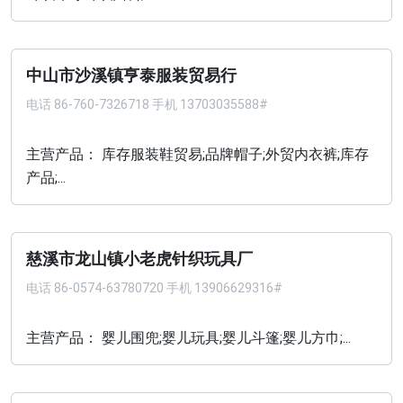
中山市沙溪镇亨泰服装贸易行
电话
86-760-7326718 手机 13703035588#
主营产品： 库存服装鞋贸易;品牌帽子;外贸内衣裤;库存
产品;...
慈溪市龙山镇小老虎针织玩具厂
电话
86-0574-63780720 手机 13906629316#
主营产品： 婴儿围兜;婴儿玩具;婴儿斗篷;婴儿方巾;...