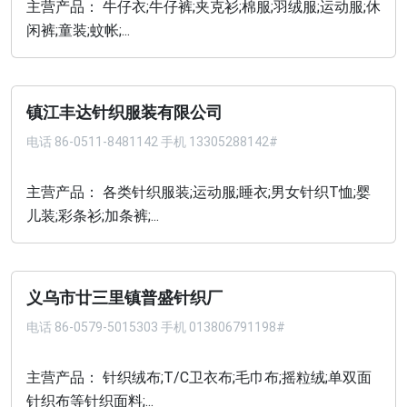
主营产品： 牛仔衣;牛仔裤;夹克衫;棉服;羽绒服;运动服;休
闲裤;童装;蚊帐;...
镇江丰达针织服装有限公司
电话
86-0511-8481142 手机 13305288142#
主营产品： 各类针织服装;运动服;睡衣;男女针织T恤;婴
儿装;彩条衫;加条裤;...
义乌市廿三里镇普盛针织厂
电话
86-0579-5015303 手机 013806791198#
主营产品： 针织绒布;T/C卫衣布;毛巾布;摇粒绒;单双面
针织布等针织面料;...