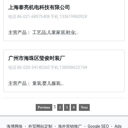
上海泰亮机电科技有限公司
电话
86-021-68975408 手机 13361996092#
主营产品： 工艺品;儿童家居;鞋业;...
广州市海珠区莹俊时装厂
电话
86-020-34140260 手机 13808862374#
主营产品： 童装;婴儿服装;...
1
Previous
2
3
4
Next
海博网络
・
外贸网站定制
・
海外营销推广
・
Google SEO
・
Ads