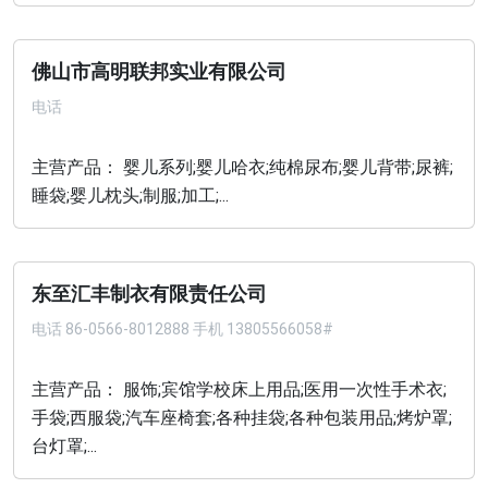
佛山市高明联邦实业有限公司
电话
主营产品： 婴儿系列;婴儿哈衣;纯棉尿布;婴儿背带;尿裤;
睡袋;婴儿枕头;制服;加工;...
东至汇丰制衣有限责任公司
电话
86-0566-8012888 手机 13805566058#
主营产品： 服饰;宾馆学校床上用品;医用一次性手术衣;
手袋;西服袋;汽车座椅套;各种挂袋;各种包装用品;烤炉罩;
台灯罩;...