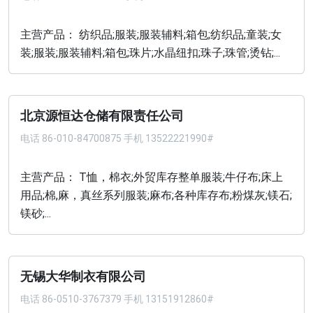
主营产品： 纺织品;服装;服装辅料;箱包;纺织品;童装;女
装;服装;服装辅料;箱包;珠片;水晶纽扣;珠子;珠管;烫钻;...
北京源恒达仓储有限责任公司
电话
86-010-84700875 手机 13522221990#
主营产品： T恤，棉衣;外贸库存整单服装;牛仔布;床上
用品;棉,麻，真丝系列服装;麻布;各种库存布;粉煤灰;镁石;
镁砂;...
无锡大华制衣有限公司
电话
86-0510-3767379 手机 13151912860#