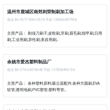
温州市鹿城区南郊则荣制刷加工场
电话
86-0577-89610518 手机 13806698798#
主营产品： 剃须刀刷子;皮鞋刷;牙刷;眉毛刷;指甲刷;日用
刷;工业用刷;异性刷;美容用刷;...
余姚市爱杰塑料制品厂
电话
86-574-62818648 手机 13705849610#
主营产品： 各种塑料原料;吸尘器配件;各种方圆刷;EVA
软管;透明地刷;PVC塑管;塑料弯管;...