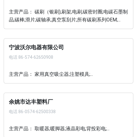
主营产品： 碳刷（银刷);刷架;电刷;碳密封圈;电碳石墨制
品;碳棒;滑片;碳轴承;真空泵刮片;所有碳刷系列OEM;...
宁波沃尔电器有限公司
电话
86-574-62650908
主营产品： 家用真空吸尘器;注塑模具;...
余姚市达丰塑料厂
电话
86-0574-62500338
主营产品： 取暖器;暖脚器;液晶彩电;背投彩电;...