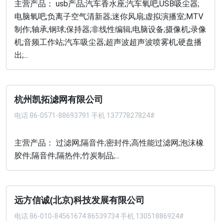
主营产品： usb产品;汽车香水座;汽车氧吧;USB吸尘器;
电脑氧吧;负离子空气清新器;迷你风扇;虚拟演播室;MTV
制作;轴承;钢球;保持器;非线性编辑;电脑设备;摄像机;录像
机;音频工作站;汽车吸尘器;超声波超声波喷雾机;硬盘播
出;...
杭州凯拓滤网有限公司
电话
86-0571-88693791 手机 13777827824#
主营产品： 过滤网;隔音件;密封件;高性能过滤网;泡沫橡
胶件;隔音件;隔热件;竹炭制品;...
远方信诚(北京)科技发展有限公司
电话
86-010-84561674 86539734 手机 13051886924#