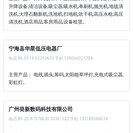
升降设备;清洁设备;吸尘器;吸水机;单刷机;抛光机;地毯清
洗机;大理石翻新机;洗地机;扫地机;吹干机;高压水枪;高压
清洗机;酒店用品;客房用品;设备租赁;...
宁海县华星低压电器厂
电话
86-0574-65293633 手机 13906602178#
主营产品： 电线;插头;筹码;太阳能草坪灯;充电式吸尘器;
彩虹灯;...
广州癸新数码科技有限公司
电话
86-20-87578630 33361522 手机 13318858863#