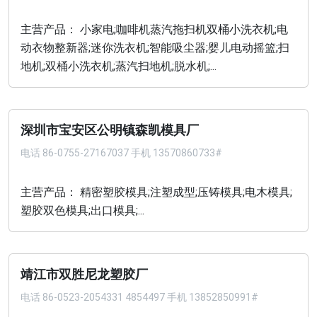
主营产品： 小家电;咖啡机蒸汽拖扫机双桶小洗衣机;电
动衣物整新器;迷你洗衣机;智能吸尘器;婴儿电动摇篮;扫
地机;双桶小洗衣机;蒸汽扫地机;脱水机;...
深圳市宝安区公明镇森凯模具厂
电话
86-0755-27167037 手机 13570860733#
主营产品： 精密塑胶模具;注塑成型;压铸模具;电木模具;
塑胶双色模具;出口模具;...
靖江市双胜尼龙塑胶厂
电话
86-0523-2054331 4854497 手机 13852850991#