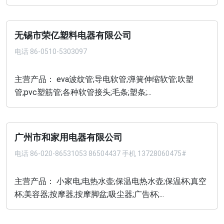
无锡市荣亿塑料电器有限公司
电话
86-0510-5303097
主营产品： eva波纹管;导电软管;弹簧伸缩软管;吹塑
管;pvc塑筋管;各种软管接头;毛条;塑条;...
广州市和家用电器有限公司
电话
86-020-86531053 86504437 手机 13728060475#
主营产品： 小家电;电热水壶;保温电热水壶;保温杯;真空
杯;美容器;按摩器;按摩脚盆;吸尘器;广告杯;...