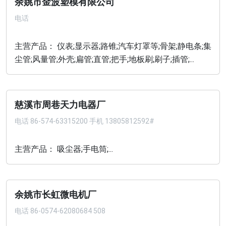
余姚市金波塑模有限公司
电话
主营产品： 仪表;显示器;路锥;汽车灯罩等;骨架;静电条;集
尘管;风量管;外壳;扁管;直管;把手;地板刷;刷子;插管;...
慈溪市周巷天力电器厂
电话
86-574-63315200 手机 13805812592#
主营产品： 吸尘器;手电筒;...
余姚市长虹微电机厂
电话
86-0574-62080684 508