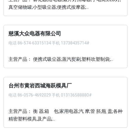
真空储物罐;小型吸尘器;便携式按摩器;...
慈溪大众电器有限公司
电话
86-574-63315134 手机 13738435714#
主营产品： 便携式吸尘器;蒸汽熨刷;塑料吹塑制袋;...
台州市黄岩西城海跃模具厂
电话
86-0576-4692029 手机 013136588880#
主营产品： 衡 器;箱 包;家用电器;汽 摩;管 胚;瓶 盖;各种
精密塑料模具;及产品;...