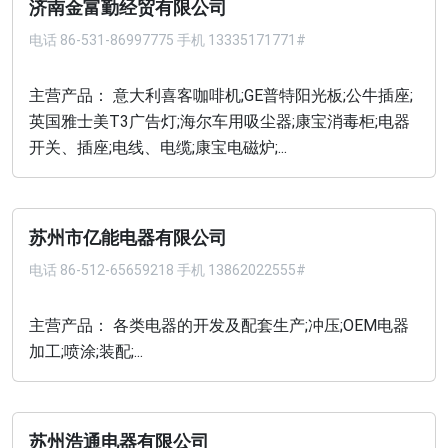
济南金富勤经贸有限公司
电话
86-531-86997775 手机 13335171771#
主营产品： 意大利喜客咖啡机;GE普特阳光板;公牛插座;
英国雅士美T3广告灯;海尔车用吸尘器;康宝消毒柜;电器
开关、插座;电线、电缆;康宝电磁炉;...
苏州市亿能电器有限公司
电话
86-512-65659218 手机 13862022555#
主营产品： 各类电器的开发及配套生产;冲压;OEM电器
加工;喷涂;装配;...
苏州浩通电器有限公司