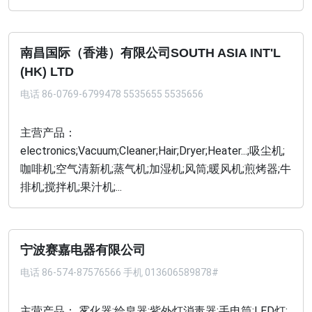
南昌国际（香港）有限公司SOUTH ASIA INT'L
(HK) LTD
电话
86-0769-6799478 5535655 5535656
主营产品：
electronics;Vacuum;Cleaner;Hair;Dryer;Heater...;吸尘机;
咖啡机;空气清新机;蒸气机;加湿机;风筒;暖风机;煎烤器;牛
排机;搅拌机;果汁机;...
宁波赛嘉电器有限公司
电话
86-574-87576566 手机 013606589878#
主营产品： 雾化器;给皂器;紫外灯消毒器;手电筒;LED灯;