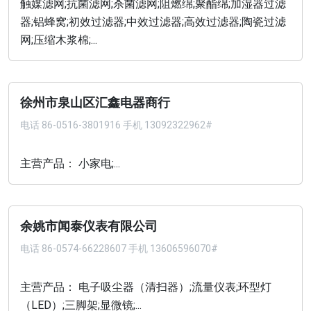
触媒滤网;抗菌滤网;杀菌滤网;阻燃绵;聚酯绵;加湿器过滤
器;铝蜂窝;初效过滤器;中效过滤器;高效过滤器;陶瓷过滤
网;压缩木浆棉;...
徐州市泉山区汇鑫电器商行
电话
86-0516-3801916 手机 13092322962#
主营产品： 小家电;...
余姚市闻泰仪表有限公司
电话
86-0574-66228607 手机 13606596070#
主营产品： 电子吸尘器（清扫器）;流量仪表;环型灯
（LED）;三脚架;显微镜;...