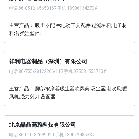
电话
86-0512-65653167 手机 13906134270#
主营产品： 吸尘器配件;电动工具配件;过滤材料;电子材
料;各类注塑件;...
祥利电器制品（深圳）有限公司
电话
86-755-28122266-115 手机 075581551713#
主营产品： 脚部按摩器吸尘器吹风筒;吸尘器;电吹风;暖
风机;强力射灯;蒸面器;...
北京晶晶高雅科技有限公司
电话
86-010-87699020 手机 13901248533#