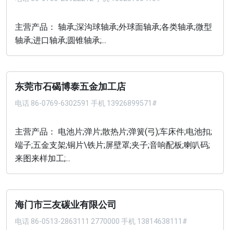
主营产品： 轴承;深沟球轴承;外球面轴承;各类轴承;微型
轴承;进口轴承;圆锥轴承;...
东莞市石碣博泰五金加工店
电话
86-0769-6302591 手机 13926899571#
主营产品： 电池片;弹片;散热片;弹簧(弓);车床件;电池扣;
端子;五金支架;铜片\铁片;屏壁罩;夹子;音响配板;喇叭码;
来图来样加工;...
海门市三友碳业有限公司
电话
86-0513-2863111 2770000 手机 13814638111#