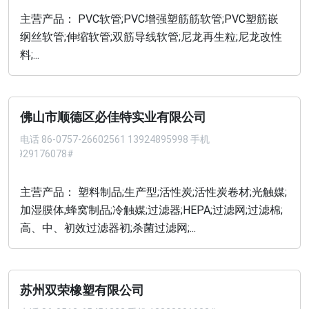
主营产品： PVC软管;PVC增强塑筋筋软管;PVC塑筋嵌
纲丝软管;伸缩软管;双筋导线软管;尼龙再生粒;尼龙改性
料;...
佛山市顺德区必佳特实业有限公司
电话
86-0757-26602561 13924895998 手机
13929176078#
主营产品： 塑料制品;生产型;活性炭;活性炭卷材;光触媒;
加湿膜体;蜂窝制品;冷触媒;过滤器;HEPA;过滤网;过滤棉;
高、中、初效过滤器初;杀菌过滤网;...
苏州双荣橡塑有限公司