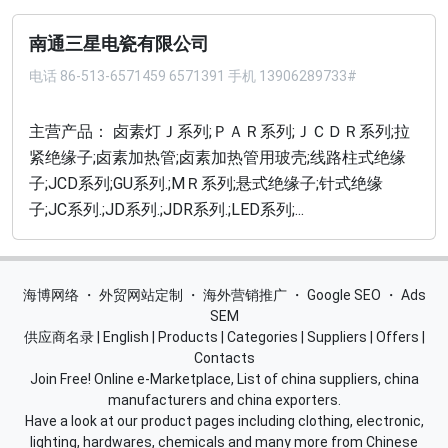
南通三星电瓷有限公司
电话
86-513-6571459 6571391 手机 13906289733#
主营产品： 卤素灯Ｊ系列;ＰＡＲ系列;ＪＣＤＲ系列;拉
紧绝缘子;卤素加热管;卤素加热管用玻壳;线路柱式绝缘
子;JCD系列;GU系列.;MＲ系列;悬式绝缘子;针式绝缘
子;JC系列.;JD系列.;JDR系列.;LED系列;...
海博网络
・
外贸网站定制
・
海外营销推广
・
Google SEO
・
Ads
SEM
供应商名录
|
English
|
Products
|
Categories
|
Suppliers
|
Offers
|
Contacts
Join Free! Online e-Marketplace, List of china suppliers, china
manufacturers and china exporters.
Have a look at our product pages including clothing, electronic,
lighting, hardwares, chemicals and many more from Chinese