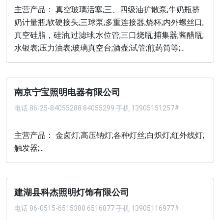
主营产品： 真空玻璃活塞;三、四级油扩散泵;牛奶瓶挤
奶计量瓶;软硬接头;三球泵;多重连接器;烧杯;内外螺丝口;
真空硅脂，硅油;过滤球;水位管;三口烧瓶;捕集器;酱醋瓶;
水银表;压力油表;玻璃真空台;酒壶;试管;煎药筒等;...
南京宁宝照明电器有限公司
电话
86-25-84055288 84055299 手机 13905151257#
主营产品： 金卤灯;高压钠灯;各种灯丝;白炽灯;红外线灯;
触发器;...
建湖县科杰照明灯饰有限公司
电话
86-0515-6515388 6516877 手机 13905116977#