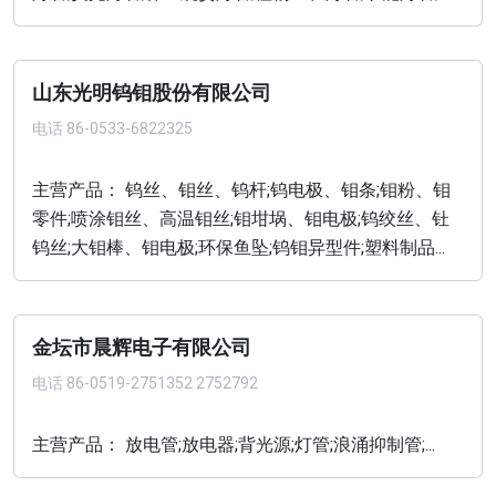
山东光明钨钼股份有限公司
电话
86-0533-6822325
主营产品： 钨丝、钼丝、钨杆;钨电极、钼条;钼粉、钼
零件;喷涂钼丝、高温钼丝;钼坩埚、钼电极;钨绞丝、钍
钨丝;大钼棒、钼电极;环保鱼坠;钨钼异型件;塑料制品...
金坛市晨辉电子有限公司
电话
86-0519-2751352 2752792
主营产品： 放电管;放电器;背光源;灯管;浪涌抑制管;...