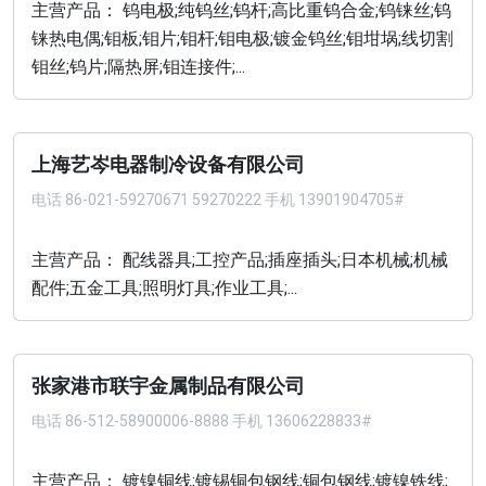
主营产品： 钨电极;纯钨丝;钨杆;高比重钨合金;钨铼丝;钨
铼热电偶;钼板;钼片;钼杆;钼电极;镀金钨丝;钼坩埚;线切割
钼丝;钨片;隔热屏;钼连接件;...
上海艺岑电器制冷设备有限公司
电话
86-021-59270671 59270222 手机 13901904705#
主营产品： 配线器具;工控产品;插座插头;日本机械;机械
配件;五金工具;照明灯具;作业工具;...
张家港市联宇金属制品有限公司
电话
86-512-58900006-8888 手机 13606228833#
主营产品： 镀镍铜线;镀锡铜包钢线;铜包钢线;镀镍铁线;