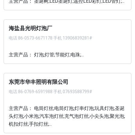
主营产品： 圣诞树;LED圣诞灯;遥控LED彩灯;LED管灯;...
海盐县光明灯泡厂
电话
86-0573-6671178 手机 13906839281#
主营产品： 灯泡;灯管;节能灯;电珠;...
东莞市华丰照明有限公司
电话
86-0769-6591988 手机 07693588799#
主营产品： 电筒灯丝;电筒灯泡;灯串灯泡;玩具灯泡;圣诞
头灯泡;小米泡;汽车泡灯丝;充气泡灯丝;小尖头泡;聚光泡;
机扣灯丝;手扣灯丝;...