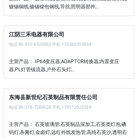
镀锡铜线;镀锡镍包钢线;导丝;照明器部件;...
江阴三禾电器有限公司
电话
86-510-6320883 手机 13336035383#
主营产品： IP64变压器;ADAPTOR转换器;内置变压
器;PL灯管镇流器;户外石头灯;...
东海县新世纪石英制品有限责任公司
电话
86-518-7288628 手机 13951252328#
主营产品： 石英玻璃管;石英制品深加工;石英类灯泡;碘
钨灯;杀菌灯;金卤灯;远红外线发热管;高纯石英沙;透明石