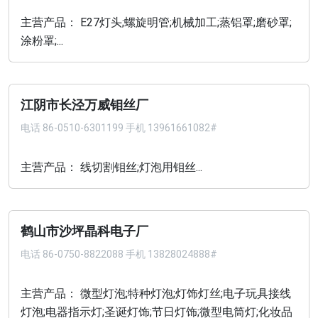
主营产品： E27灯头;螺旋明管;机械加工;蒸铝罩;磨砂罩;
涂粉罩;...
江阴市长泾万威钼丝厂
电话
86-0510-6301199 手机 13961661082#
主营产品： 线切割钼丝;灯泡用钼丝...
鹤山市沙坪晶科电子厂
电话
86-0750-8822088 手机 13828024888#
主营产品： 微型灯泡;特种灯泡;灯饰灯丝;电子玩具接线
灯泡;电器指示灯;圣诞灯饰;节日灯饰;微型电筒灯;化妆品