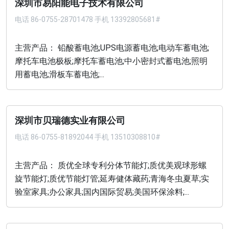
深圳市易阳能电子技术有限公司
电话
86-0755-28701478 手机 13392805681#
主营产品： 铅酸蓄电池;UPS电源蓄电池;电动车蓄电池;
摩托车电池极板;摩托车蓄电池;中小密封式蓄电池;照明
用蓄电池;滑板车蓄电池;...
深圳市贝瑞德实业有限公司
电话
86-0755-81892044 手机 13510308810#
主营产品： 质优全球专利分体节能灯;质优美观球形螺
旋节能灯;质优节能灯管;延寿健体藏药;青海冬虫夏草;实
验室家具;办公家具;国内国际贸易;美国环保涂料;...