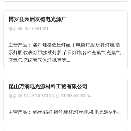
博罗县园洲友德电光源厂
电话
86-752-6681031
主营产品： 各种规格低压灯丝;手电筒灯胆;玩具灯胆;指
示灯胆;仪表灯胆;接线灯胆;节日灯饰;各种充氩气;充氪气;
充氙气;充卤素气体灯胆;等等;...
昆山万润电光源材料工贸有限公司
电话
86-512-57406918 手机 013862609080#
主营产品： 钨丝;钨杆;钼丝;钼杆;灯丝;电极;电光源材料;...