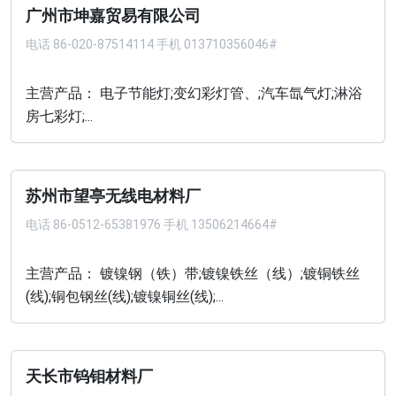
广州市坤嘉贸易有限公司
电话
86-020-87514114 手机 013710356046#
主营产品： 电子节能灯;变幻彩灯管、;汽车氙气灯;淋浴
房七彩灯;...
苏州市望亭无线电材料厂
电话
86-0512-65381976 手机 13506214664#
主营产品： 镀镍钢（铁）带;镀镍铁丝（线）;镀铜铁丝
(线);铜包钢丝(线);镀镍铜丝(线);...
天长市钨钼材料厂