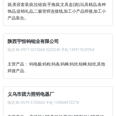
袋;美容套装袋;拉链袋;手挽袋;文具盒(袋);玩具精品;各种
饰品;促销礼品;二极管焊连接线;加工小产品焊接;加工小
产品装合;...
陕西宇恒钨钼业有限公司
电话
86-0917-3215068 3229245 手机 13991762935#
主营产品： 钨电极;钨粉;钨条;钨棒;钨丝;钼棒;钼丝;其他
焊接产品...
义乌市团力照明电器厂
电话
86-0579-5725663 手机 13906897227#