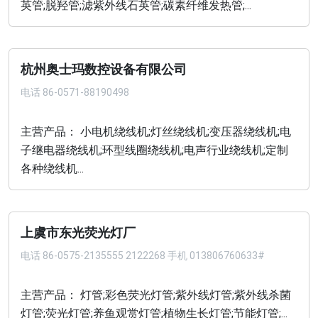
英管;脱羟管;滤紫外线石英管;碳素纤维发热管;...
杭州奥士玛数控设备有限公司
电话
86-0571-88190498
主营产品： 小电机绕线机;灯丝绕线机;变压器绕线机;电
子继电器绕线机;环型线圈绕线机;电声行业绕线机;定制
各种绕线机...
上虞市东光荧光灯厂
电话
86-0575-2135555 2122268 手机 013806760633#
主营产品： 灯管;彩色荧光灯管;紫外线灯管;紫外线杀菌
灯管;荧光灯管;养鱼观赏灯管;植物生长灯管;节能灯管;...