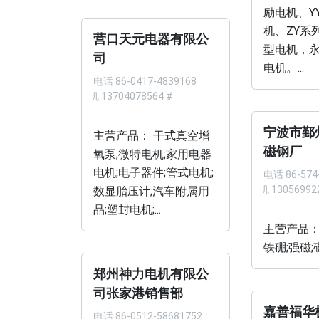
励电机、Y
机、ZY系
营口天元电器有限公
型电机，
司
电机。...
电话
86-0417-4839168
手机 13704078564 #
宁波市鄞
主营产品： 干式真空增
磁钢厂
氧泵;微特电机;家用电器
电机;电子器件;管式电机;
电话
86-574
手机 13056992
数显胎压计;汽车附属用
品;塑封电机;...
主营产品：
铁硼;强磁;磁
郑州神力电机有限公
司张家港销售部
嘉善福华
电话
86-0512-58681752