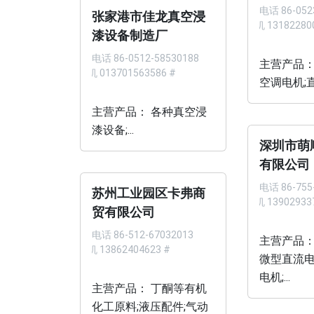
电话
86-052
张家港市佳龙真空浸
手机 13182280
漆设备制造厂
电话
86-0512-58530188
主营产品：
手机 013701563586 #
空调电机;直
主营产品： 各种真空浸
漆设备;...
深圳市萌
有限公司
电话
86-755
苏州工业园区卡弗商
手机 13902933
贸有限公司
电话
86-512-67032013
主营产品：
手机 13862404623 #
微型直流电
电机;...
主营产品： 丁酮等有机
化工原料;液压配件;气动