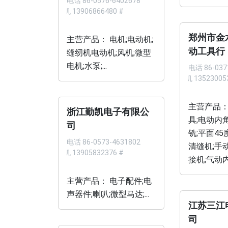
电话
86-0576-6402678
手机 13906866480 #
郑州市金
主营产品： 电机;电动机;
动工具行
缝纫机电动机;风机;微型
电机;水泵;...
电话
86-037
手机 13523005
主营产品：
浙江勤凯电子有限公
具;电动内
司
铣;平面45
电话
86-0573-4631802
清缝机;手
手机 13905832376 #
接机;气动内外
主营产品： 电子配件;电
声器件;喇叭;微型马达;...
江苏三江
司