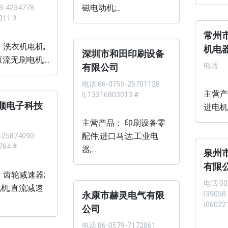
磁电动机;...
3-4234778
011 #
常州
 洗衣机电机;
机电
深圳市和田印刷设备
流无刷电机;...
电话
有限公司
电话
86-0755-25701128
主营产
手机 13316803013 #
顺电子科技
进电机驱
主营产品： 印刷设备零
配件;进口马达;工业电
-25874090
784 #
器;...
泉州
有限
 齿轮减速器;
电话
00
机;直流减速
8683905
永康市赫灵电气有限
13506022
公司
电话
86-0579-7172861