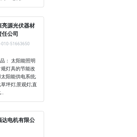
恒亮源光伏器材
责任公司
-010-51663650
品： 太阳能照明
常规灯具的节能改
用太阳能供电系统;
;草坪灯;景观灯;直
..
福达电机有限公