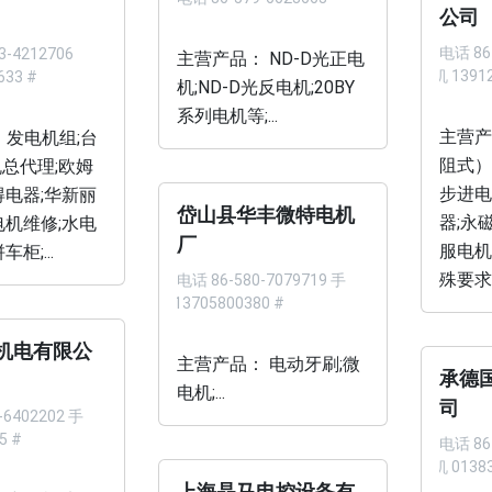
公司
电话
86
3-4212706
主营产品： ND-D光正电
手机 13912
633 #
机;ND-D光反电机;20BY
系列电机等;...
主营产
 发电机组;台
阻式）
总代理;欧姆
步进电
得电器;华新丽
岱山县华丰微特电机
器;永
电机维修;水电
厂
服电机
柜;...
殊要求微
电话
86-580-7079719 手
机 13705800380 #
机电有限公
主营产品： 电动牙刷;微
承德
电机;...
司
-6402202 手
5 #
电话
86
手机 01383