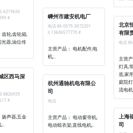
6-6219626
嵊州市建安机电厂
999 #
北京
电话
86-0575-3072201
手机 13606577770 #
有限
 齿轮;齿轮箱;
闪光器;油位传
电话
86
主营产品： 电机配件;电
机;...
主营产
灯具;
造;家
城区西马深
庭院灯
杭州通驰机电有限公
流电机;.
司
3-8826929
517 #
电话
上海
 扬声器;五金
主营产品： 电动窗帘机;
..
司
电动晾衣架;直线电机;...