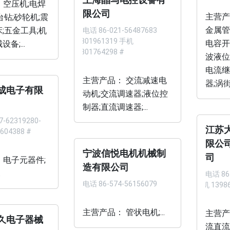
上海晶马电控设备有
 空压机;电焊
限公司
主营产
台钻;砂轮机;震
金属管
;五金工具;机
电话
86-021-56487683
13301961319 手机
电容开
备;...
13801764298 #
波液位
电流继
主营产品： 交流减速电
器;涡街
成电子有限
动机;交流调速器;液位控
制器;直流调速器;...
7-62319280-
江苏
604388 #
限公
宁波信悦电机机械制
司
 电子元器件;
造有限公司
.
电话
86
电话
86-574-56156079
手机 13986
主营产品： 管状电机;...
主营产
久电子器械
流直流;