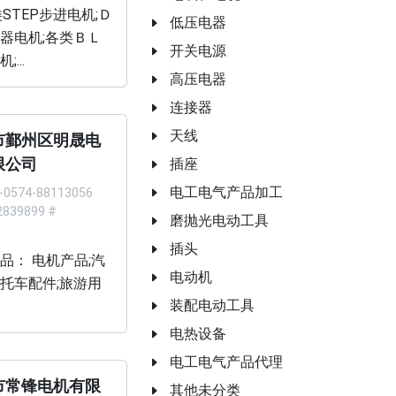
类STEP步进电机;Ｄ
低压电器
器电机;各类ＢＬ
开关电源
...
高压电器
连接器
天线
市鄞州区明晟电
限公司
插座
电工电气产品加工
-0574-88113056
839899 #
磨抛光电动工具
插头
品： 电机产品;汽
电动机
托车配件;旅游用
装配电动工具
电热设备
电工电气产品代理
市常锋电机有限
其他未分类