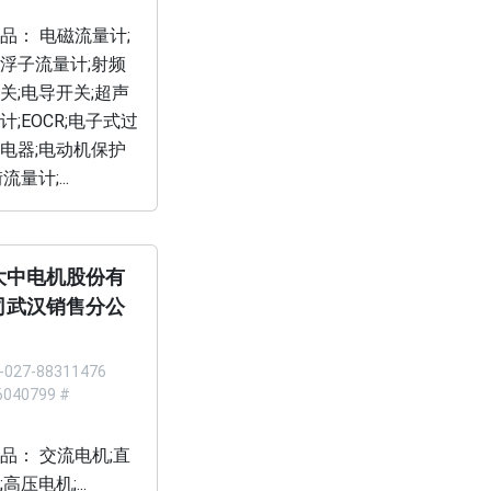
品： 电磁流量计;
浮子流量计;射频
关;电导开关;超声
计;EOCR;电子式过
电器;电动机保护
流量计;...
大中电机股份有
司武汉销售分公
-027-88311476
040799 #
品： 交流电机;直
高压电机;...