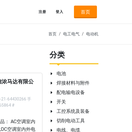
首页
注册
登入
首页
电工电气
电动机
分类
电池
信浓马达有限公
焊接材料与附件
配电输电设备
-21-64430266 手
开关
65864 #
工控系统及装备
切削电动工具
品： AC空调室内
;DC空调室内外电
电线、电缆