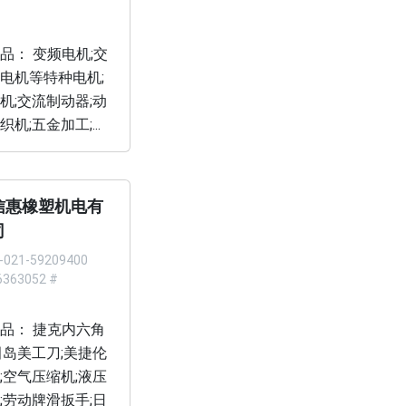
品： 变频电机;交
电机等特种电机;
机;交流制动器;动
机;五金加工;...
信惠橡塑机电有
司
-021-59209400
363052 #
品： 捷克内六角
田岛美工刀;美捷伦
;空气压缩机;液压
;劳动牌滑扳手;日