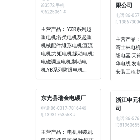
限公司
58683572 手机
13706225061 #
电话
86-057
手机 13867300
主营产品： YZR系列起
重电机;各类电机及起重
主营产品：
机械配件;锥形电机;直流
湾士林电机
电机;力矩电机;振动电机;
隆电器;天
电磁调速电机;制动电
华电线;发
机;YB系列防爆电机;...
安装工程;拼车
东光县瑞金电碳厂
浙江申元
司
电话
86-0317-7816446
手机 13931763558 #
电话
86-576
机 1381960655
主营产品： 电机用碳刷;