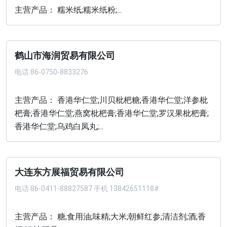
主营产品： 糯米纸;糯米纸粉;...
鹤山市海润贸易有限公司
电话
86-0750-8833276
主营产品： 香港华仁堂;川贝枇杷糖;香港华仁堂;洋参枇
杷膏;香港华仁堂;燕窝枇杷膏;香港华仁堂;罗汉果枇杷膏;
香港华仁堂;乌鸡白凤丸;...
大连东方展福贸易有限公司
电话
86-0411-88827587 手机 13842651118#
主营产品： 糖;食用油;味精;大米;朝鲜红参;清洁剂;酒;香