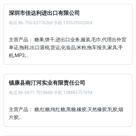
深圳市佳达利进出口有限公司
电话
86-755-83776268 手机 13352950200#
主营产品： 糖果;饼干;进出口业务;服装;毛巾;代理出外贸
单证;拖鞋;出口退税;货运;化妆品;米粉;拖车报关;家具;手
机;MP3;...
镇康县南汀河实业有限责任公司
电话
86-0871-7018608 手机 13888575769#
主营产品： 糖;红糖;纯红糖;黑糖;橡胶;天然橡胶;乳胶;烟
片胶;...