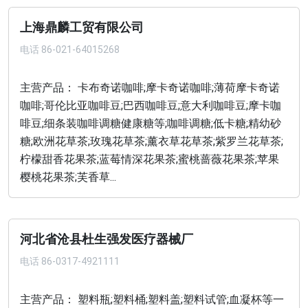
上海鼎麟工贸有限公司
电话
86-021-64015268
主营产品： 卡布奇诺咖啡;摩卡奇诺咖啡;薄荷摩卡奇诺
咖啡;哥伦比亚咖啡豆;巴西咖啡豆;意大利咖啡豆;摩卡咖
啡豆;细条装咖啡调糖健康糖等;咖啡调糖;低卡糖;精幼砂
糖;欧洲花草茶;玫瑰花草茶;薰衣草花草茶;紫罗兰花草茶;
柠檬甜香花果茶;蓝莓情深花果茶;蜜桃蔷薇花果茶;苹果
樱桃花果茶;芙香草...
河北省沧县杜生强发医疗器械厂
电话
86-0317-4921111
主营产品： 塑料瓶;塑料桶;塑料盖;塑料试管;血凝杯等一