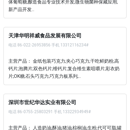
体葡萄糖;酿造食品专业技术开发;微生物菌种保藏应用;
新产品开发...
天津华明祥威食品发展有限公司
电话
86-022-26953856 手机 13312116234#
主营产品： 金纸包装巧克力;夹心巧克力;干吃鲜奶粉;高
钙片;泡腾片;双色钙片;维钙片;复合维生素咀嚼片;彩衣奶
片;OK糖;石头巧克力;巧克力板系列;...
深圳市世纪华达实业有限公司
电话
86-0755-25803291 手机 13322934949#
主营产品： 人造奶油;酥油;猪油;棕榈油;生粉;代可可脂;罐