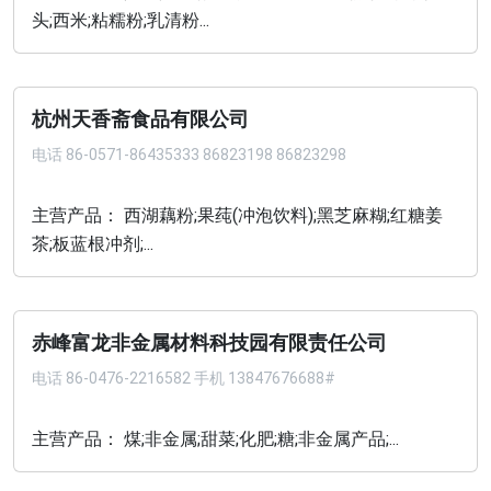
头;西米;粘糯粉;乳清粉...
杭州天香斋食品有限公司
电话
86-0571-86435333 86823198 86823298
主营产品： 西湖藕粉;果莼(冲泡饮料);黑芝麻糊;红糖姜
茶;板蓝根冲剂;...
赤峰富龙非金属材料科技园有限责任公司
电话
86-0476-2216582 手机 13847676688#
主营产品： 煤;非金属;甜菜;化肥;糖;非金属产品;...