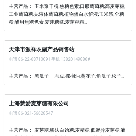
主营产品： 玉米浆干粉;焦糖色素;口服葡萄糖;高麦芽糖;
工业葡萄糖块;液体葡萄糖;植物蛋白水解液;玉米浆;全糖
粉;醋用焦糖色素;麦芽糖浆;麦芽糊精...
天津市源祥农副产品销售站
电话
86-22-68710091 手机 13820149886#
主营产品： 黑瓜子 ;蚕豆;棕榈油;葵花子;角瓜子;松子...
上海慧爱麦芽糖有限公司
电话
86-021-56628547
主营产品： 麦芽糖;酶法白饴糖;麦精糖;低聚异麦芽糖;液