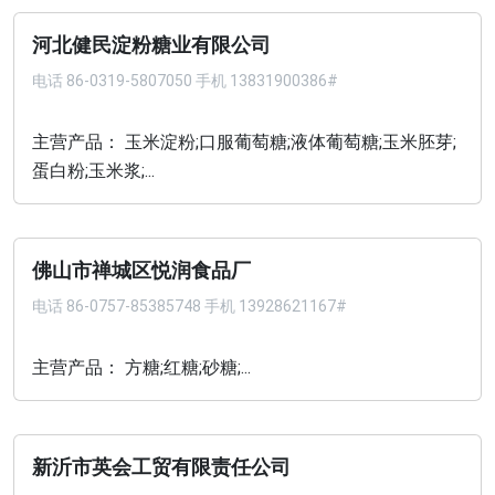
河北健民淀粉糖业有限公司
电话
86-0319-5807050 手机 13831900386#
主营产品： 玉米淀粉;口服葡萄糖;液体葡萄糖;玉米胚芽;
蛋白粉;玉米浆;...
佛山市禅城区悦润食品厂
电话
86-0757-85385748 手机 13928621167#
主营产品： 方糖;红糖;砂糖;...
新沂市英会工贸有限责任公司