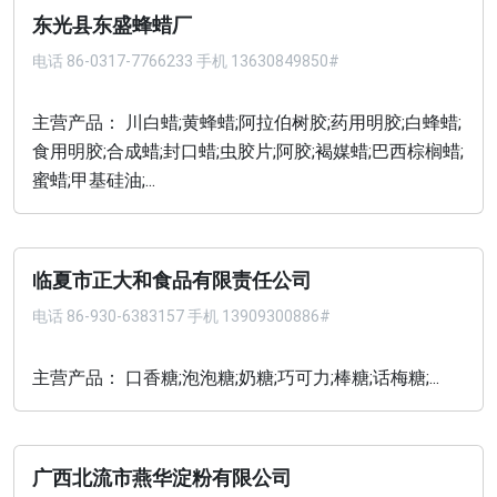
东光县东盛蜂蜡厂
电话
86-0317-7766233 手机 13630849850#
主营产品： 川白蜡;黄蜂蜡;阿拉伯树胶;药用明胶;白蜂蜡;
食用明胶;合成蜡;封口蜡;虫胶片;阿胶;褐媒蜡;巴西棕榈蜡;
蜜蜡;甲基硅油;...
临夏市正大和食品有限责任公司
电话
86-930-6383157 手机 13909300886#
主营产品： 口香糖;泡泡糖;奶糖;巧可力;棒糖;话梅糖;...
广西北流市燕华淀粉有限公司