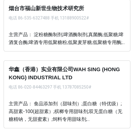
烟台市福山新世生物技术研究所
电话
86-535-6327488 手机 13188900522#
主营产品： 淀粉糖酶制剂;啤酒酶制剂;真菌酶;低聚糖;啤
酒复合酶;啤酒专用低聚糖粉;低聚麦芽糖;低聚糖专用酶;...
华鑫（香港）实业有限公司WAH SING (HONG
KONG) INDUSTRIAL LTD
电话
86-020-84463297 手机 13787085250#
主营产品： 食品添加剂（甜味剂）;蛋白糖（特优级）;
高甜素-100(超甜素）;槟榔专用甜味剂;双无蛋白糖（无
糖精钠，无甜蜜素）;饲料专用甜味剂;...