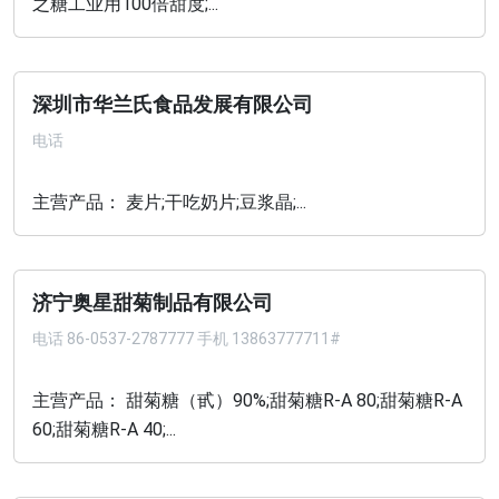
之糖工业用100倍甜度;...
深圳市华兰氏食品发展有限公司
电话
主营产品： 麦片;干吃奶片;豆浆晶;...
济宁奥星甜菊制品有限公司
电话
86-0537-2787777 手机 13863777711#
主营产品： 甜菊糖（甙）90%;甜菊糖R-A 80;甜菊糖R-A
60;甜菊糖R-A 40;...