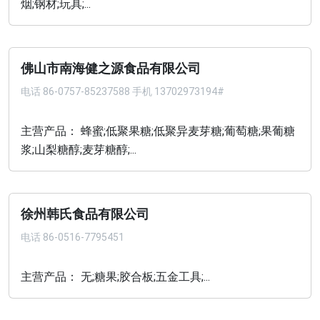
烟;钢材;玩具;...
佛山市南海健之源食品有限公司
电话
86-0757-85237588 手机 13702973194#
主营产品： 蜂蜜;低聚果糖;低聚异麦芽糖;葡萄糖;果葡糖
浆;山梨糖醇;麦芽糖醇;...
徐州韩氏食品有限公司
电话
86-0516-7795451
主营产品： 无;糖果;胶合板;五金工具;...