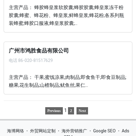
主营产品： 蜂胶蜂皇浆软胶囊;蜂胶胶囊;蜂皇浆冻干粉
胶囊;蜂蜜、蜂花粉、蜂皇浆;鲜蜂皇浆;蜂花粉;各系列瓶
装蜂蜜;蜂胶口服液;蜂皇浆胶囊;...
广州市鸿胜食品有限公司
电话
86-020-81517629
主营产品： 干果;蜜饯凉果;肉制品;即食鱼干;即食豆制品;
糖果;花生制品;山楂制品;鱿鱼丝;果仁...
1
Previous
2
Next
海博网络
・
外贸网站定制
・
海外营销推广
・
Google SEO
・
Ads