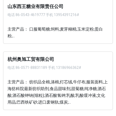
山东西王糖业有限责任公司
电话
86-0543-4619777 手机 13954391216#
主营产品： 口服葡萄糖;饲料;麦芽糊精;玉米淀粉;蛋白
粉;...
杭州奥旭工贸有限公司
电话
86-0571-88831189 手机 13186966362#
主营产品： 纺织品全棉,涤棉,灯芯绒,牛仔布;服装面料;上
海纺科院最新纺织助剂;食品甜味剂;甜菊糖;纯净糖;酒石
酸;酒石酸钾钠(细粒);酒石酸氢钾;乳酸;乳酸缓冲液;文化
用品;巴西铁矿砂;进口废钢轨;煤炭;...