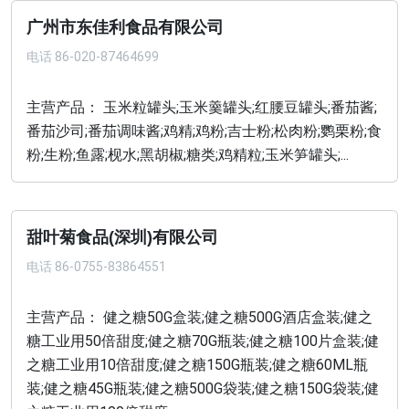
广州市东佳利食品有限公司
电话
86-020-87464699
主营产品： 玉米粒罐头;玉米羹罐头;红腰豆罐头;番茄酱;
番茄沙司;番茄调味酱;鸡精;鸡粉;吉士粉;松肉粉;鹦栗粉;食
粉;生粉;鱼露;枧水;黑胡椒;糖类;鸡精粒;玉米笋罐头;...
甜叶菊食品(深圳)有限公司
电话
86-0755-83864551
主营产品： 健之糖50G盒装;健之糖500G酒店盒装;健之
糖工业用50倍甜度;健之糖70G瓶装;健之糖100片盒装;健
之糖工业用10倍甜度;健之糖150G瓶装;健之糖60ML瓶
装;健之糖45G瓶装;健之糖500G袋装;健之糖150G袋装;健