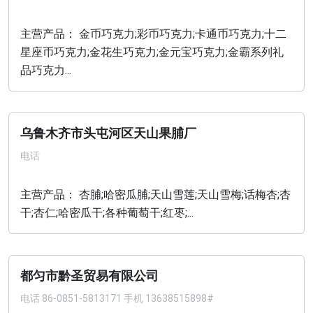
主营产品： 金币巧克力;彩币巧克力;卡通币巧克力;十二
星座币巧克力;金花生巧克力;金元宝巧克力;金霸系列礼
品巧克力...
乌鲁木齐市头屯河区天山果脯厂
电话
主营产品： 杏脯;哈密瓜脯;天山雪莲;天山雪梅;话梅杏;杏
干;杏仁;哈密瓜干;各种葡萄干;红枣;...
都匀市黔圣贸易有限公司
电话
86-0851-5813171 手机 13638515898#