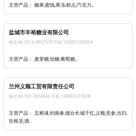
主营产品： 糖果;蜜饯;果冻;糕点;巧克力;...
盐城市丰裕糖业有限公司
电话
86-0515-8937373 手机 13505115595#
主营产品： 麦芽糖;饴糖;葡萄糖;...
兰州义顺工贸有限责任公司
电话
86-931-2650666 手机 13809312768#
主营产品： 五粮液;剑南春;烟台长城干红;义顺;党参;当归;
壮根灵;酒...