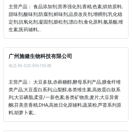
主营产品： 食品添加剂;营养强化剂;香精;色素;烘焙原料;
甜味剂;酸味剂;防腐剂;鲜味剂;品质改良剂;增稠剂;乳化稳
定剂;抗氧化剂;凝固剂;膨松剂;漂白剂;食化原料;氨基酸;维
生素;医药辅料;...
广州施健生物科技有限公司
电话
86-020-85610548
主营产品： 大豆多肽;赤藓糖醇;酵母系列产品;膳食纤维
类产品;大豆蛋白系列;山梨醇;各类维生素;高效蛋白肽系
列;大豆磷脂;柔亚/一新色素;各类矿物质;麦片;大豆异黄
酮;芬美意香精;DHA;高效日化原辅料;蔬菜粉;芦荟系列原
料;胡萝卜素;...