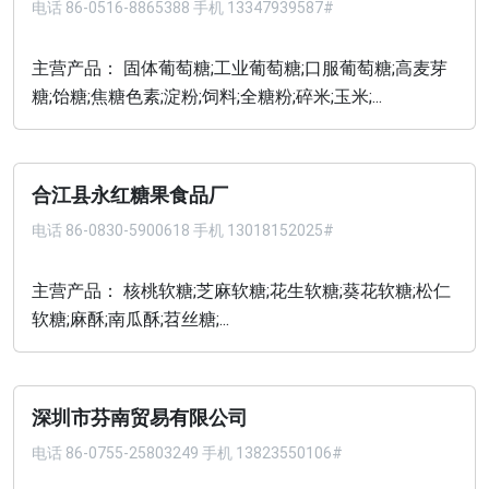
电话
86-0516-8865388 手机 13347939587#
主营产品： 固体葡萄糖;工业葡萄糖;口服葡萄糖;高麦芽
糖;饴糖;焦糖色素;淀粉;饲料;全糖粉;碎米;玉米;...
合江县永红糖果食品厂
电话
86-0830-5900618 手机 13018152025#
主营产品： 核桃软糖;芝麻软糖;花生软糖;葵花软糖;松仁
软糖;麻酥;南瓜酥;苕丝糖;...
深圳市芬南贸易有限公司
电话
86-0755-25803249 手机 13823550106#