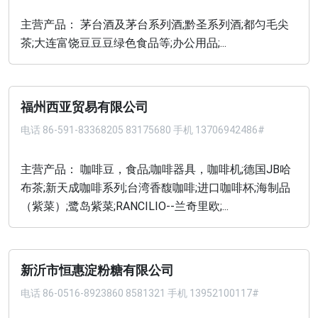
主营产品： 茅台酒及茅台系列酒;黔圣系列酒;都匀毛尖
茶;大连富饶豆豆豆绿色食品等;办公用品;...
福州西亚贸易有限公司
电话
86-591-83368205 83175680 手机 13706942486#
主营产品： 咖啡豆，食品;咖啡器具，咖啡机;德国JB哈
布茶;新天成咖啡系列;台湾香馥咖啡;进口咖啡杯;海制品
（紫菜）;鹭岛紫菜;RANCILIO--兰奇里欧;...
新沂市恒惠淀粉糖有限公司
电话
86-0516-8923860 8581321 手机 13952100117#