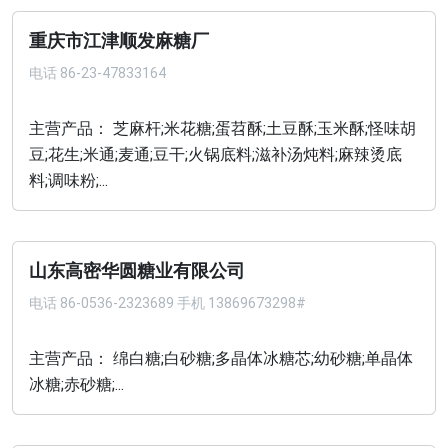
重庆市江津顺发麻糖厂
电话
86-23-47833164
主营产品： 芝麻杆;米花糖;蛋苕酥;土豆酥;玉米酥;怪味胡
豆;花生;米通;麦通;豆干;火锅底料;滋补汤炖料;麻辣烫底
料;调味粉;...
山东高密华圆糖业有限公司
电话
86-0536-2323689 手机 13869673298#
主营产品： 绵白糖;白砂糖;多晶体冰糖芯;幼砂糖;单晶体
冰糖;赤砂糖;...