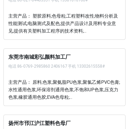
电话
86-021-64403351 手机 13381616760#
主营产品： 塑胶原料;色母粒;工程塑料改性;物料分析及
性能测试;电脑测式及配色;提供产品设计及用料专业意
见;提供有关塑料加工程序的技术资料;...
东莞市南城彩弘颜料加工厂
电话
86-0769-2985860 2406167 手机 13302615558#
主营产品： 原料;色浆;聚氨脂PU色浆;聚氯乙烯PVC色膏;
水性通用色浆;环保溶剂通用色浆;不饱和UP色浆;压克力
色浆;橡胶通用色胶;EVA色母粒;...
扬州市邗江沪江塑料色母厂