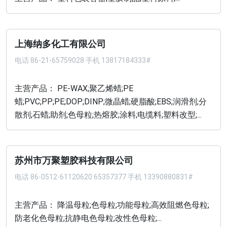
上海纳多化工有限公司
电话
86-21-65759028 手机 13817184333#
主营产品： PE-WAX;聚乙烯蜡;PE
蜡;PVC;PP;PE;DOP;DINP;微晶蜡;硬脂酸;EBS;润滑剂;分
散剂;石蜡;助剂;色母粒;热熔胶;涂料;电缆料;塑料改型;...
苏州市万聚塑胶科技有限公司
电话
86-0512-61120620 65357377 手机 13390880831#
主营产品： 降温母粒;色母粒;功能母粒;高效阻燃色母粒;
防老化色母粒;抗静电色母粒;改性色母粒;...