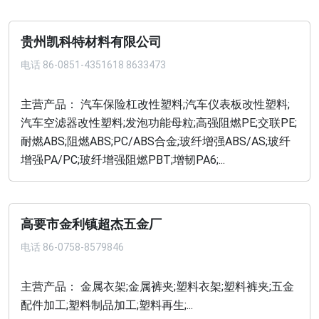
贵州凯科特材料有限公司
电话
86-0851-4351618 8633473
主营产品： 汽车保险杠改性塑料;汽车仪表板改性塑料;
汽车空滤器改性塑料;发泡功能母粒;高强阻燃PE;交联PE;
耐燃ABS;阻燃ABS;PC/ABS合金;玻纤增强ABS/AS;玻纤
增强PA/PC;玻纤增强阻燃PBT;增韧PA6;...
高要市金利镇超杰五金厂
电话
86-0758-8579846
主营产品： 金属衣架;金属裤夹;塑料衣架;塑料裤夹;五金
配件加工;塑料制品加工;塑料再生;...