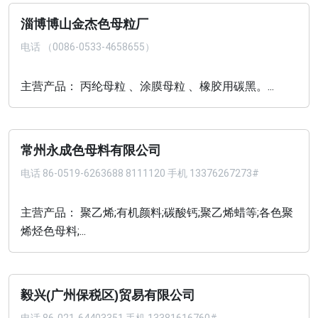
淄博博山金杰色母粒厂
电话
（0086-0533-4658655）
主营产品： 丙纶母粒 、涂膜母粒 、橡胶用碳黑。...
常州永成色母料有限公司
电话
86-0519-6263688 8111120 手机 13376267273#
主营产品： 聚乙烯;有机颜料;碳酸钙;聚乙烯蜡等;各色聚
烯烃色母料;...
毅兴(广州保税区)贸易有限公司