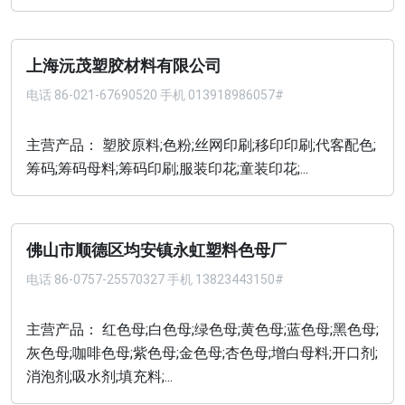
上海沅茂塑胶材料有限公司
电话
86-021-67690520 手机 013918986057#
主营产品： 塑胶原料;色粉;丝网印刷;移印印刷;代客配色;
筹码;筹码母料;筹码印刷;服装印花;童装印花;...
佛山市顺德区均安镇永虹塑料色母厂
电话
86-0757-25570327 手机 13823443150#
主营产品： 红色母;白色母;绿色母;黄色母;蓝色母;黑色母;
灰色母;咖啡色母;紫色母;金色母;杏色母;增白母料;开口剂;
消泡剂;吸水剂;填充料;...