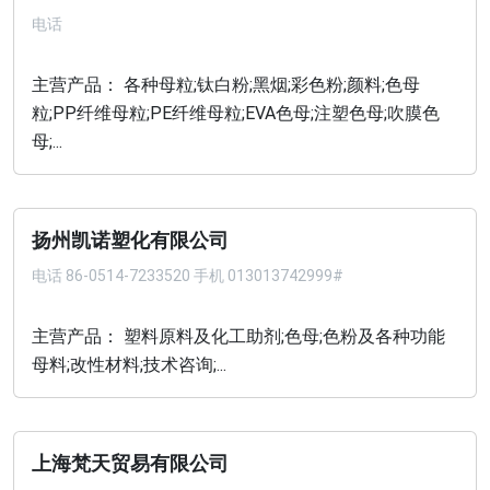
电话
主营产品： 各种母粒;钛白粉;黑烟;彩色粉;颜料;色母
粒;PP纤维母粒;PE纤维母粒;EVA色母;注塑色母;吹膜色
母;...
扬州凯诺塑化有限公司
电话
86-0514-7233520 手机 013013742999#
主营产品： 塑料原料及化工助剂;色母;色粉及各种功能
母料;改性材料;技术咨询;...
上海梵天贸易有限公司