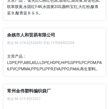
主营产品： 金光红C;桃红色原;油溶红;油溶黄;青莲色原;
联苯胺黄;永固红F4R;永固黄2GS;颜料宝红;大红粉;酞青
蓝Ｂ;酞青蓝ＢＧＳ;...
余姚市人和贸易有限公司
电话
86-574-62532692 手机 13705843220#
主营产品：
LDPE;PP;ABS;AS;LLDPE;HDPE;HIPS;GPPS;PC;POM;PA
6;PVC;PMMA;PPS;PU;PPR;EVA;PPO;PA66;再生塑料;...
常州金伟塑料编织袋厂
电话
86-519-8253257