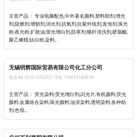
主营产品： 专业电脑配色;中外著名颜料;塑料助剂;增光
剂;阻燃剂;增韧剂;消光剂;抗氧剂;抗紫外线剂;发泡剂;珠光
粉;夜光粉;扩散油;萤光增白剂;防寒剂;螺杆清洗剂;硬脂酸;
聚乙烯蜡;钛白粉;染料;...
无锡明辉国际贸易有限公司化工分公司
电话
86-0510-3732721 手机 13901518087#
主营产品： 荧光染料;荧光增白剂;闪光片;有机颜料;荧光
颜料;金属络合染料;珠光颜料;油溶染料;透明染料;各种助
剂;色母;...