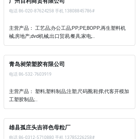
广州百利商贸有限公司
电话
86-020-87624258 手机 13808845786#
主营产品： 工艺品;办公工品;PP;PE;BOPP;再生塑料机
械;房地产;dvd机械;出口贸易;餐具;家电;...
青岛昶荣塑胶有限公司
电话
86-532-7603919
主营产品： 塑料;塑料制品;注塑;尺码圈;鞋撑;代客开模加
工塑胶制品;...
雄县孤庄头吉祥色母粒厂
电话
86-0312-5710880 手机 13785226258#