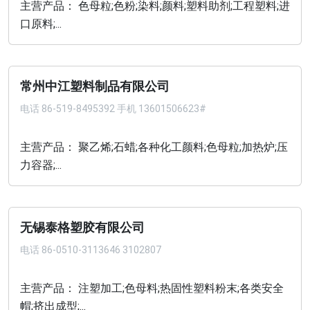
主营产品： 色母粒;色粉;染料;颜料;塑料助剂;工程塑料;进
口原料;...
常州中江塑料制品有限公司
电话
86-519-8495392 手机 13601506623#
主营产品： 聚乙烯;石蜡;各种化工颜料;色母粒;加热炉;压
力容器;...
无锡泰格塑胶有限公司
电话
86-0510-3113646 3102807
主营产品： 注塑加工;色母料;热固性塑料粉末;各类安全
帽;挤出成型;...