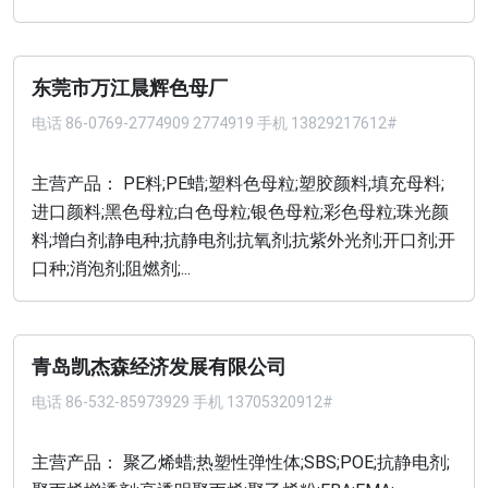
东莞市万江晨辉色母厂
电话
86-0769-2774909 2774919 手机 13829217612#
主营产品： PE料;PE蜡;塑料色母粒;塑胶颜料;填充母料;
进口颜料;黑色母粒;白色母粒;银色母粒;彩色母粒;珠光颜
料;增白剂;静电种;抗静电剂;抗氧剂;抗紫外光剂;开口剂;开
口种;消泡剂;阻燃剂;...
青岛凯杰森经济发展有限公司
电话
86-532-85973929 手机 13705320912#
主营产品： 聚乙烯蜡;热塑性弹性体;SBS;POE;抗静电剂;