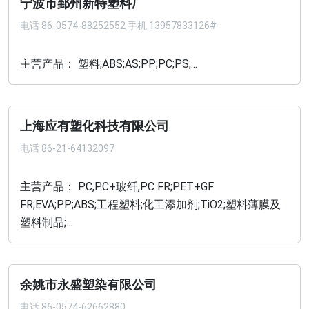
宁波市鄞州新特塑料厂
电话
86-0574-88252552 手机 13957833126#
主营产品： 塑料;ABS;AS;PP;PC;PS;...
上海应有塑化科技有限公司
电话
86-21-64132097
主营产品： PC,PC+玻纤,PC FR;PET+GF
FR;EVA;PP;ABS;工程塑料;化工添加剂;TiO2;塑料薄膜及
塑料制品;...
余姚市永盛塑染有限公司
电话
86-0574-62662880