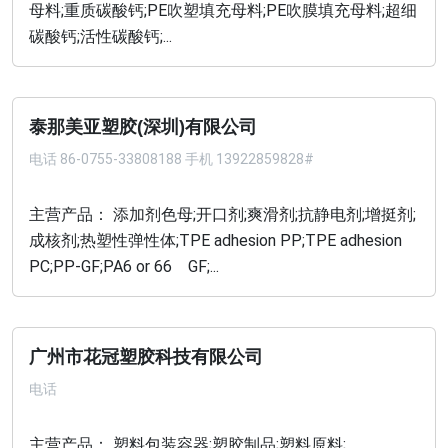
母料;重质碳酸钙;PE吹塑填充母料;PE吹膜填充母料;超细
碳酸钙;活性碳酸钙;...
泰那美亚塑胶(深圳)有限公司
电话
86-0755-33808188 手机 13922859828#
主营产品： 添加剂色母;开口剂;爽滑剂;抗静电剂;增挺剂;
成核剂;热塑性弹性体;TPE adhesion PP;TPE adhesion
PC;PP-GF;PA6 or 66 GF;...
广州市花冠塑胶科技有限公司
电话
主营产品： 塑料包装容器;塑胶制品;塑料原料;...