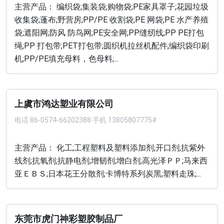
主营产品： 编织袋;集装袋;购物袋;PE家具罩子;花园垃圾
收集袋;蓬布;野营房;PP/PE 收割袋;PE 网袋;PE 水产养殖
袋;遮阳网;防风 防鸟网;PE安全网;PP缝纫线;PP PE打包
绳;PP 打包带;PET打包带;圆织机拉丝机配件;编织袋印刷
机;PP/PE填充母料，色母料;...
上虞市鸿达塑业有限公司
电话
86-0574-66202388 手机 13805807775#
主营产品： 化工;工程塑料及塑料添加剂;开口剂;抗紫外
线剂;抗氧剂;抗静电剂;增韧剂;增白剂;高光泽ＰＰ;马来西
亚ＥＢＳ;日本花王分散剂;卡博特系列炭黑;塑料走珠;...
东莞市虎门神彩塑胶制品厂