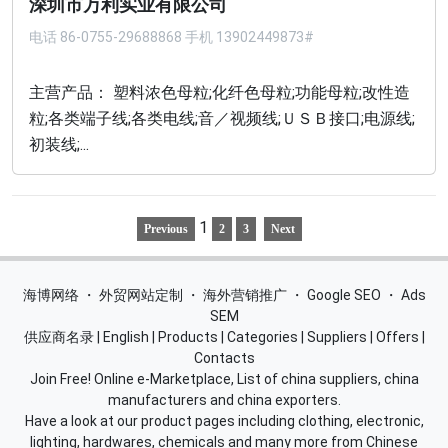
深圳市万利实业有限公司
电话
86-0755-29688868 手机 13902449873#
主营产品： 塑料浓色母粒;化纤色母粒;功能母粒;改性造
粒;各类端子线;各类电线;音／视频线;ＵＳＢ接口;电源线;
初装线;...
1
Previous
2
3
Next
海博网络
・
外贸网站定制
・
海外营销推广
・
Google SEO
・
Ads
SEM
供应商名录
|
English
|
Products
|
Categories
|
Suppliers
|
Offers
|
Contacts
Join Free! Online e-Marketplace, List of china suppliers, china
manufacturers and china exporters.
Have a look at our product pages including clothing, electronic,
lighting, hardwares, chemicals and many more from Chinese