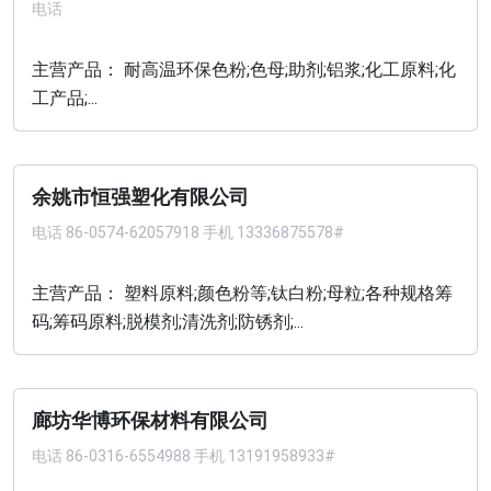
电话
主营产品： 耐高温环保色粉;色母;助剂;铝浆;化工原料;化
工产品;...
余姚市恒强塑化有限公司
电话
86-0574-62057918 手机 13336875578#
主营产品： 塑料原料;颜色粉等;钛白粉;母粒;各种规格筹
码;筹码原料;脱模剂;清洗剂;防锈剂;...
廊坊华博环保材料有限公司
电话
86-0316-6554988 手机 13191958933#