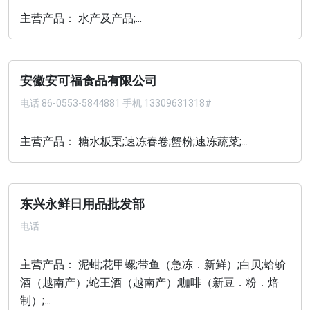
主营产品： 水产及产品;...
安徽安可福食品有限公司
电话
86-0553-5844881 手机 13309631318#
主营产品： 糖水板栗;速冻春卷;蟹粉;速冻蔬菜;...
东兴永鲜日用品批发部
电话
主营产品： 泥蚶;花甲螺;带鱼（急冻．新鲜）;白贝;蛤蚧
酒（越南产）;蛇王酒（越南产）;咖啡（新豆．粉．焙
制）;...