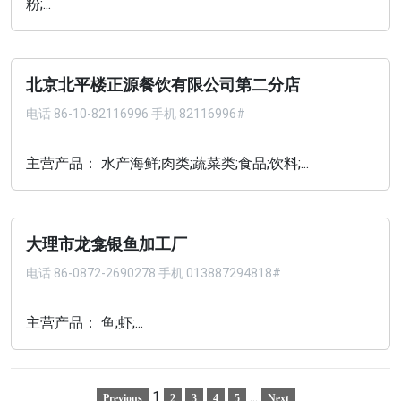
粉;...
北京北平楼正源餐饮有限公司第二分店
电话
86-10-82116996 手机 82116996#
主营产品： 水产海鲜;肉类;蔬菜类;食品;饮料;...
大理市龙龛银鱼加工厂
电话
86-0872-2690278 手机 013887294818#
主营产品： 鱼;虾;...
1
...
Previous
2
3
4
5
Next