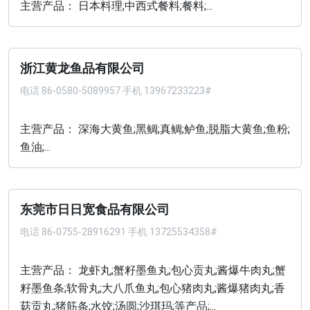
主营产品： 日本料理;中西式餐料;餐料;...
浙江黄龙鱼品有限公司
电话
86-0580-5089957 手机 13967233223#
主营产品： 深海大黄鱼;黑鲷;真鲷;鲈鱼;脱脂大黄鱼;鱼粉;
鱼油;...
东莞市日日宽食品有限公司
电话
86-0755-28916291 手机 13725534358#
主营产品： 龙虾丸;蟹籽墨鱼丸;包心贡丸;酱爆牛肉丸;蟹
籽墨鱼条;软骨丸;大八爪鱼丸;包心猪肉丸;酱爆猪肉丸;香
菇贡丸;猪筋条;水饺;汤圆;沙琪玛;等产品;...