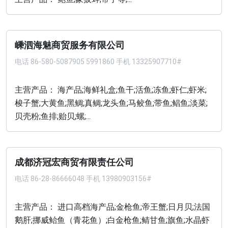
嵊泗海魅商贸服务有限公司
电话
86-580-5087905 5991860 手机 13325907710#
主营产品： 海产品;海鲜礼盒;鱼干;活鱼;冻鱼;虾仁;虾米;
梭子蟹;大黄鱼;黑鲷;真鲷;龙头鱼;马鲛鱼;带鱼;鲳鱼;淡菜;
贝壳粉;鱼排;贻贝;螺;...
成都济冠宏商贸有限责任公司
电话
86-28-86666048 手机 13980903156#
主营产品： 进口高档海产品;金枪鱼;帝王蟹;日月贝;法国
鹅肝;挪威鲐鱼（青花鱼）;白金枪鱼;鲭甘鱼;旗鱼;水晶虾