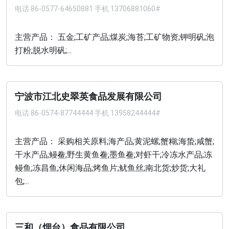
电话
86-0577-64650881 手机 13706881060#
主营产品： 五金;工矿产品;煤炭;海苔;工矿物资;钾明矾;泡
打粉;脱水明矾;...
宁波市江北史翠英食品发展有限公司
电话
86-0574-87744444 手机 13958244444#
主营产品： 采购相关原料;海产品;黄泥螺;蟹糊;海蛰;咸蟹;
干水产品;鳗鲞;野生黄鱼鲞;墨鱼鲞;对虾干;冷冻水产品;冻
鳗鱼;冻昌鱼;休闲海品;烤鱼片;鱿鱼丝;南北货;炒货;大礼
包;...
三和（烟台）食品有限公司