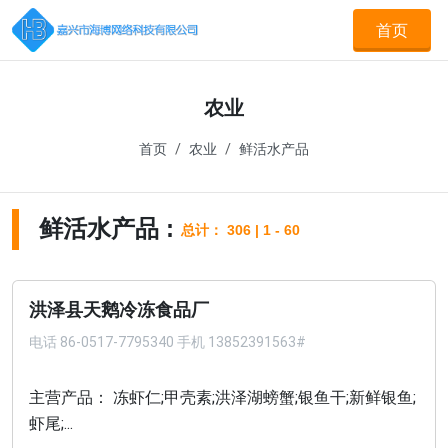
首页
农业
首页
农业
鲜活水产品
鲜活水产品 :
总计： 306 | 1 - 60
洪泽县天鹅冷冻食品厂
电话
86-0517-7795340 手机 13852391563#
主营产品： 冻虾仁;甲壳素;洪泽湖螃蟹;银鱼干;新鲜银鱼;
虾尾;...