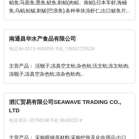
鲳鱼;马面鱼;墨鱼;鱿鱼;刺鲳(肉鲳、南鲳);日本车虾;海鳗
鱼;乌鲳;鲐鲅;刺鲅(巴浪鱼);各种单块冻虾仁;出口鲅鱼片;...
南通昌华水产食品有限公司
电话
86-0513-4509096 手机 13806272952#
主营产品： 活蚬子;冻真空文蛤;杂色蛤;活文蛤;冻文蛤肉;
冻蚬子;冻真空杂色蛤;冻杂色蛤肉;...
泗汇贸易有限公司SEAWAVE TRADING CO.,
LTD
电话
852--35798248 手机 98430251#
主营产品： 采购眼镜原材料;采购护肤及化妆用品;出口