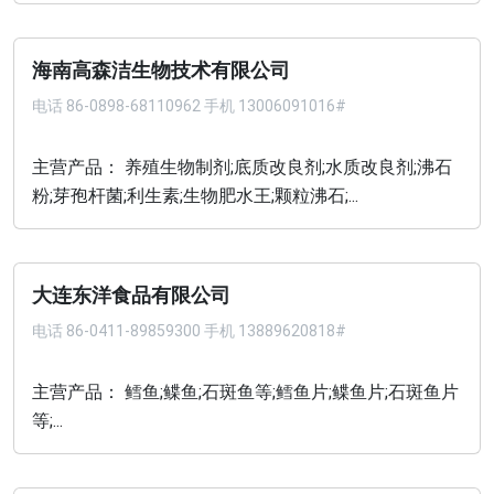
海南高森洁生物技术有限公司
电话
86-0898-68110962 手机 13006091016#
主营产品： 养殖生物制剂;底质改良剂;水质改良剂;沸石
粉;芽孢杆菌;利生素;生物肥水王;颗粒沸石;...
大连东洋食品有限公司
电话
86-0411-89859300 手机 13889620818#
主营产品： 鳕鱼;鲽鱼;石斑鱼等;鳕鱼片;鲽鱼片;石斑鱼片
等;...