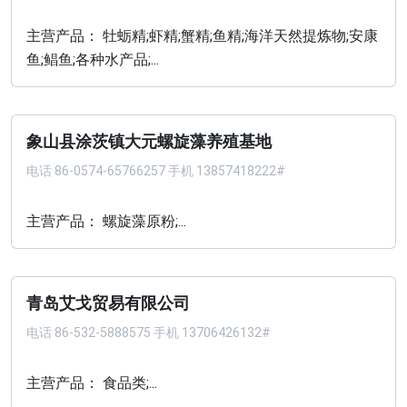
主营产品： 牡蛎精;虾精;蟹精;鱼精;海洋天然提炼物;安康
鱼;鲳鱼;各种水产品;...
象山县涂茨镇大元螺旋藻养殖基地
电话
86-0574-65766257 手机 13857418222#
主营产品： 螺旋藻原粉;...
青岛艾戈贸易有限公司
电话
86-532-5888575 手机 13706426132#
主营产品： 食品类;...