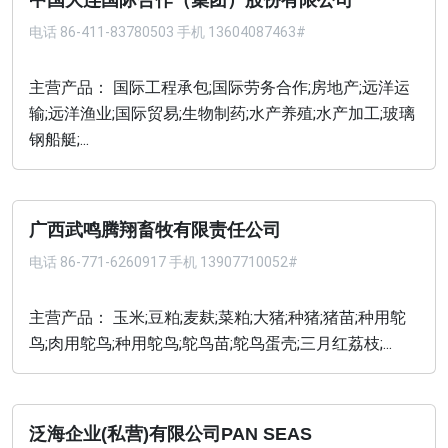
中国大连国际合作（集团）股份有限公司
电话
86-411-83780503 手机 13604087463#
主营产品： 国际工程承包;国际劳务合作;房地产;远洋运
输;远洋渔业;国际贸易;生物制药;水产养殖;水产加工;玻璃
钢船艇;...
广西武鸣腾翔畜牧有限责任公司
电话
86-771-6260917 手机 13907710052#
主营产品： 玉米;豆粕;麦麸;菜粕;大猪;种猪;猪苗;种用鸵
鸟;肉用鸵鸟;种用鸵鸟;鸵鸟苗;鸵鸟蛋壳;三月红荔枝;...
泛海企业(私营)有限公司PAN SEAS