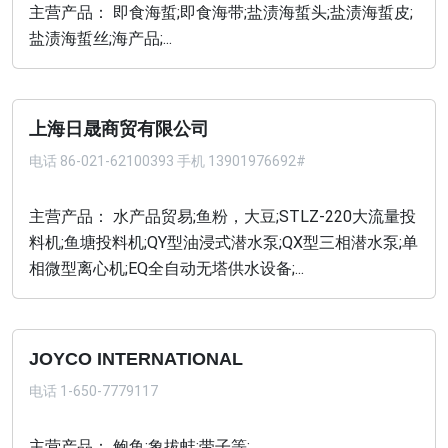
主营产品： 即食海蜇;即食海带;盐渍海蜇头;盐渍海蜇皮;
盐渍海蜇丝;海产品;...
上海日晟商贸有限公司
电话
86-021-62100393 手机 13901976692#
主营产品： 水产品贸易;鱼粉，大豆;STLZ-220大流量投
料机;鱼塘投料机;QY型油浸式潜水泵;QX型三相潜水泵;单
相微型离心机;EQ全自动无塔供水设备;...
JOYCO INTERNATIONAL
电话
1-650-7779117
主营产品： 鲍鱼;象拔蚌;带子等;...