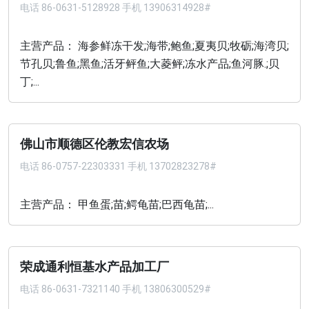
电话
86-0631-5128928 手机 13906314928#
主营产品： 海参鲜冻干发;海带;鲍鱼;夏夷贝;牧砺;海湾贝;
节孔贝;鲁鱼;黑鱼;活牙鲆鱼;大菱鲆;冻水产品;鱼河豚.;贝
丁;...
佛山市顺德区伦教宏信农场
电话
86-0757-22303331 手机 13702823278#
主营产品： 甲鱼蛋;苗;鳄龟苗;巴西龟苗;...
荣成通利恒基水产品加工厂
电话
86-0631-7321140 手机 13806300529#