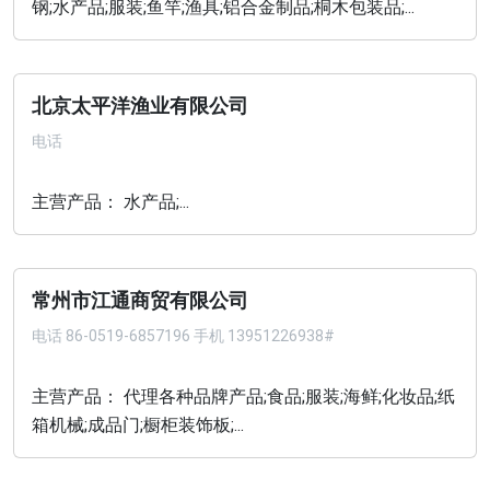
钢;水产品;服装;鱼竿;渔具;铝合金制品;桐木包装品;...
北京太平洋渔业有限公司
电话
主营产品： 水产品;...
常州市江通商贸有限公司
电话
86-0519-6857196 手机 13951226938#
主营产品： 代理各种品牌产品;食品;服装;海鲜;化妆品;纸
箱机械;成品门;橱柜装饰板;...