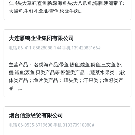
仁;4头大草虾;鲨鱼肠;深海鱼头;大八爪鱼;海胆;澳洲带子;
大墨鱼;生鲜礼盒;银雪鱼;松阪牛肉;...
大连雁鸣企业集团有限公司
电话
86-411-85828088-144 手机 13942083166#
主营产品： 各类海产品;带鱼;鲅鱼;鲽鱼;鱿鱼;三文鱼;虾;
蟹;鳕鱼;轰鱼;贝类产品等;虾蟹类产品；;蔬菜水果类；;软
体类产品；;鱼片类产品；;罐头类；;干果类；;鱼籽类产
品；;...
烟台信源经贸有限公司
电话
86-0535-6719608 手机 013370910888#