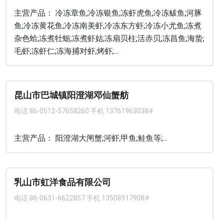
主营产品： 冷冻章鱼;冷冻银鱼;冻虾虎鱼;冷冻鲅鱼;河豚
鱼;冷冻黄花鱼;冷冻南美虾;冷冻东方虾;冷冻小尤鱼;冻煮
杂色蛤;冻煮牡蛎;冻煮虾姑;冻扇贝柱;活赤贝;冻昌鱼;海蛰;
毛虾;冻虾仁;冻海捕对虾;烤虾;...
昆山市巴城镇阳澄湖邓仙蟹舫
电话
86-0512-57658260 手机 13761963038#
主营产品： 阳澄湖大闸蟹;河虾;甲鱼;鲑鱼等;...
乳山市虹洋食品有限公司
电话
86-0631-6622857 手机 13508917908#