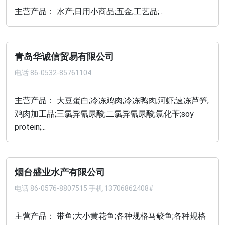
主营产品： 水产;日用小商品;五金;工艺品;...
青岛华诚信贸易有限公司
电话
86-0532-85761104
主营产品： 大豆蛋白;冷冻鸡肉;冷冻鸭肉;河虾;速冻芦笋;
鸡肉加工品;三氯异氰尿酸;二氯异氰尿酸;氯化苄;soy
protein;...
烟台盛业水产有限公司
电话
86-0576-8807515 手机 13706862408#
主营产品： 带鱼;大小黄花鱼;各种规格马鲛鱼;各种规格