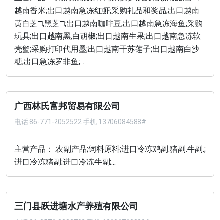
越南香米;出口越南急冻红虾;采购礼品和奖品;出口越南
黄白芝□,黑芝□;出口越南咖啡豆;出口越南急冻海鱼;采购
玩具;出口越南黑,白胡椒;出口越南生果;出口越南急冻软
壳蟹;采购打印代用墨;出口越南干苏莲子;出口越南白沙
糖;出口急冻罗非鱼;...
广西林氏富邦贸易有限公司
电话
86-771-2052522 手机 13706084588#
主营产品： 农副产品;饲料原料;进口冷冻鸡副.猪副.牛副.;
进口冷冻猪副;进口冷冻牛副;...
三门县跃进塘水产养殖有限公司