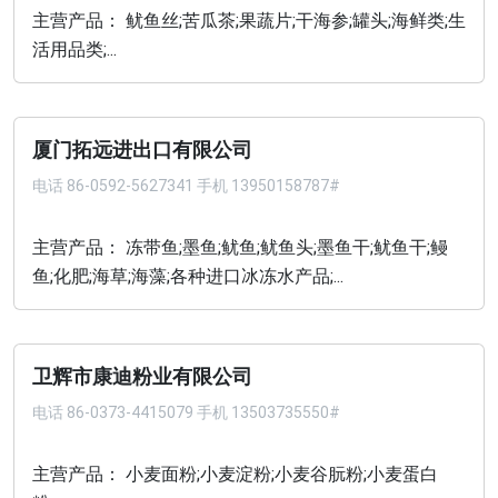
主营产品： 鱿鱼丝;苦瓜茶;果蔬片;干海参;罐头;海鲜类;生
活用品类;...
厦门拓远进出口有限公司
电话
86-0592-5627341 手机 13950158787#
主营产品： 冻带鱼;墨鱼;鱿鱼;鱿鱼头;墨鱼干;鱿鱼干;鳗
鱼;化肥;海草;海藻;各种进口冰冻水产品;...
卫辉市康迪粉业有限公司
电话
86-0373-4415079 手机 13503735550#
主营产品： 小麦面粉;小麦淀粉;小麦谷朊粉;小麦蛋白