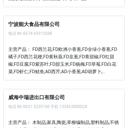
宁波能大食品有限公司
电话
86-0574-65912588
主营产品： FD西兰花;FD欧洲小香葱;FD全绿小香葱;FD
橘子;FD西兰花梗;FD黄秋葵;FD韭葱;FD青甜椒;FD红甜
椒;FD豆腐;FD紫苏叶;FD甜玉米;FD杨梅;FD草莓;FD白花
菜;FD虾仁;FD鱿鱼;AD西芹;AD小香葱;AD胡萝卜;...
威海中瑞进出口有限公司
电话
86-0631-5235100 手机 13356300002#
主营产品： 木制品;家具;陶瓷;草柳编制品;塑料制品;不锈