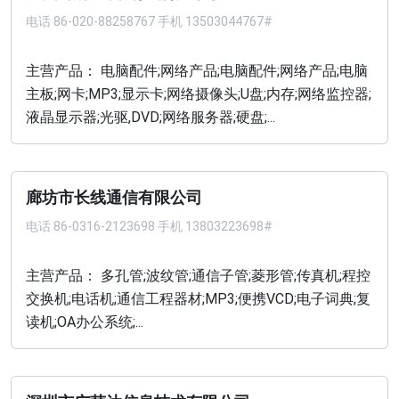
电话
86-020-88258767 手机 13503044767#
主营产品： 电脑配件;网络产品;电脑配件;网络产品;电脑
主板;网卡;MP3;显示卡;网络摄像头;U盘;内存;网络监控器;
液晶显示器;光驱,DVD;网络服务器;硬盘;...
廊坊市长线通信有限公司
电话
86-0316-2123698 手机 13803223698#
主营产品： 多孔管;波纹管;通信子管;菱形管;传真机;程控
交换机;电话机;通信工程器材;MP3;便携VCD;电子词典;复
读机;OA办公系统;...