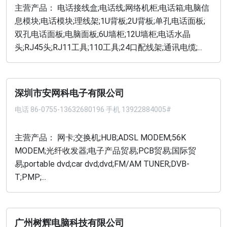
主营产品： 电话接线盒;电话线;网络机柜;电话箱;电脑信
息模块;电话模块;理线架;1U背板;2U背板;单孔电话面板;
双孔电话面板;电脑面板;6U墙柜;12U墙柜;电话水晶
头;RJ45头;RJ11工具;110工具;24口配线架;通讯电缆;...
深圳市安网科电子有限公司
电话
86-0755-13632680196 手机 13922884005#
主营产品： 网卡;交换机;HUB;ADSL MODEM;56K
MODEM;光纤收发器;电子产品贸易;PCB贸易;国际贸
易;portable dvd;car dvd;dvd;FM/AM TUNER;DVB-
T;PMP;...
广州树辉电脑科技有限公司