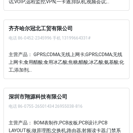
话;VOIP;远程监控;VPN;一卡通;排队机;视频会议;...
齐齐哈尔冠北工贸有限公司
电话
86-0452-2345996 手机 13199664331#
主营产品： GPRS;CDMA;无线上网卡;GPRS;CDMA;无线
上网卡;食用醋酸;食用冰乙酸;焦糖;醋酸;冰乙酸;氨基酸;化
工;添加剂;...
深圳市翔源科技有限公司
电话
86-0755-26501434 26955038-816
主营产品： BOM表制作;PCB改板;PCB设计;PCB
LAYOUT板;做原理图;交换机;路由器;射频读卡器;门禁系