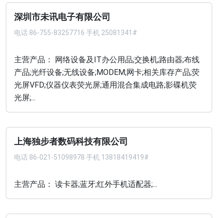
深圳市未讯电子有限公司
电话
86-755-83257716 手机 25081341#
主营产品： 网络设备及IT办公用品;交换机;路由器;布线
产品;光纤设备;无线设备;MODEM;网卡;相关库存产品;荧
光屏VFD;仪器仪表荧光屏;通用混合集成电路;影碟机荧
光屏;...
上海独步者数码科技有限公司
电话
86-021-51098978 手机 13818419419#
主营产品： 读卡器;蓝牙;红外手机适配器;...