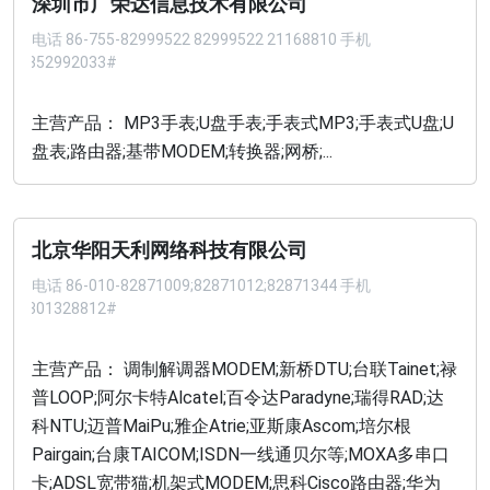
深圳市广荣达信息技术有限公司
电话
86-755-82999522 82999522 21168810 手机
13352992033#
主营产品： MP3手表;U盘手表;手表式MP3;手表式U盘;U
盘表;路由器;基带MODEM;转换器;网桥;...
北京华阳天利网络科技有限公司
电话
86-010-82871009;82871012;82871344 手机
13301328812#
主营产品： 调制解调器MODEM;新桥DTU;台联Tainet;禄
普LOOP;阿尔卡特Alcatel;百令达Paradyne;瑞得RAD;达
科NTU;迈普MaiPu;雅企Atrie;亚斯康Ascom;培尔根
Pairgain;台康TAICOM;ISDN一线通贝尔等;MOXA多串口
卡;ADSL宽带猫;机架式MODEM;思科Cisco路由器;华为