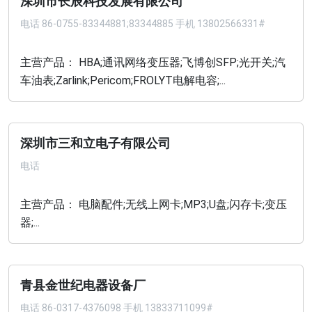
深圳市长辰科技发展有限公司
电话
86-0755-83344881;83344885 手机 13802566331#
主营产品： HBA;通讯网络变压器;飞博创SFP;光开关;汽
车油表;Zarlink;Pericom;FROLYT电解电容;...
深圳市三和立电子有限公司
电话
主营产品： 电脑配件;无线上网卡;MP3;U盘;闪存卡;变压
器;...
青县金世纪电器设备厂
电话
86-0317-4376098 手机 13833711099#