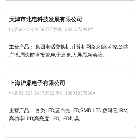
天津市北电科技发展有限公司
电话
86-22-24458877 手机 13821373999#
主营产品： 集团电话交换机;计算机网络;闭路监控;公共
广播;周边防盗报警;电子巡更;大屏;视频会议;...
上海沪鼎电子有限公司
电话
86-021-54170932 手机 13601837868#
主营产品： 各类LED;蓝白光LED;SMD LED;数码管;IRM;
高功率LED;高亮度 LED;LED灯具;...