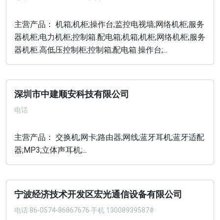
主营产品： 机箱;机柜;操作台;监控电视墙;网络机柜;服务
器机柜;电力机柜;控制箱.配电箱;机箱;机柜;网络机柜;服务
器机柜.高低压控制柜;控制箱;配电箱.操作台;...
深圳市中建顺安科技有限公司
电话
主营产品： 交换机;网卡;路由器;网线;蓝牙耳机;蓝牙适配
器;MP3;立体声耳机;...
宁波经济技术开发区宏光通信设备有限公司
电话
86-0574-86867676 手机 13008939587#