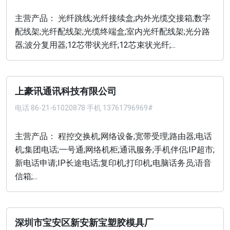
主营产品： 光纤跳线;光纤接续盒;内外光缆交接箱;数字
配线架;光纤配线架;光缆终端盒;室内光纤配线架;光分路
器;波分复用器;12芯带状光纤;12芯束状光纤;...
上豪讯通讯科技有限公司
电话
86-21-61020878 手机 13761796969#
主营产品： 程控交换机;网络设备;宽带受理;路由器;电话
机;集团电话;一号通;网络机柜;通讯服务;手机伴侣;IP超市;
新电话申请;IP长途电话;复印机;打印机;电脑话务员;语音
信箱;...
深圳市宝安区新安新宝塑胶模具厂