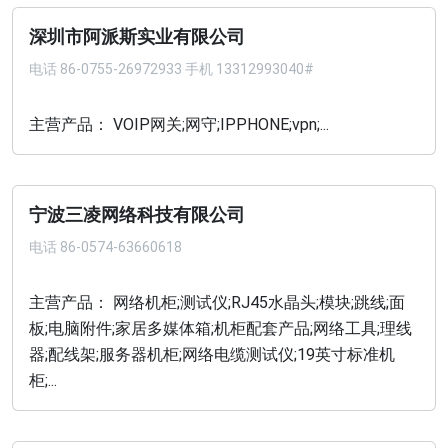
深圳市阿派斯实业有限公司
电话
86-0755-26972933 手机 13312993040#
主营产品： VOIP网关;网守;IPPHONE;vpn;...
宁波三凌网络科技有限公司
电话
86-0574-63660618
主营产品： 网络机柜;测试仪;RJ45水晶头;模块;跳线;面
板;电脑附件;家居多媒体箱;机柜配套产品;网络工具;理线
器;配线架;服务器机柜;网络电缆测试仪;19英寸标准机
柜;...