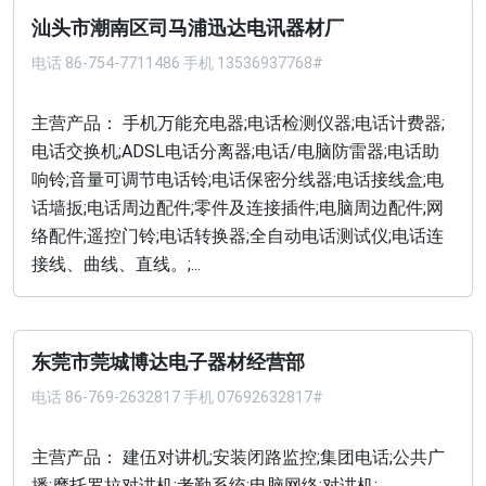
汕头市潮南区司马浦迅达电讯器材厂
电话
86-754-7711486 手机 13536937768#
主营产品： 手机万能充电器;电话检测仪器;电话计费器;
电话交换机;ADSL电话分离器;电话/电脑防雷器;电话助
响铃;音量可调节电话铃;电话保密分线器;电话接线盒;电
话墙扳;电话周边配件;零件及连接插件;电脑周边配件;网
络配件;遥控门铃;电话转换器;全自动电话测试仪;电话连
接线、曲线、直线。;...
东莞市莞城博达电子器材经营部
电话
86-769-2632817 手机 07692632817#
主营产品： 建伍对讲机;安装闭路监控;集团电话;公共广
播;摩托罗拉对讲机;考勤系统;电脑网络;对讲机;...