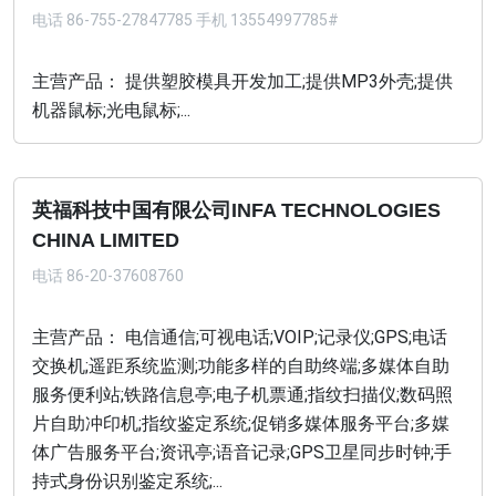
电话
86-755-27847785 手机 13554997785#
主营产品： 提供塑胶模具开发加工;提供MP3外壳;提供
机器鼠标;光电鼠标;...
英福科技中国有限公司INFA TECHNOLOGIES
CHINA LIMITED
电话
86-20-37608760
主营产品： 电信通信;可视电话;VOIP;记录仪;GPS;电话
交换机;遥距系统监测;功能多样的自助终端;多媒体自助
服务便利站;铁路信息亭;电子机票通;指纹扫描仪;数码照
片自助冲印机;指纹鉴定系统;促销多媒体服务平台;多媒
体广告服务平台;资讯亭;语音记录;GPS卫星同步时钟;手
持式身份识别鉴定系统;...