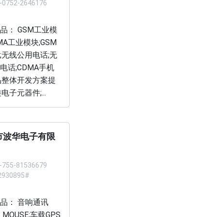
-0752-2646176
品： GSM工业模
MA工业模块;GSM
;无线公用电话;无
电话;CDMA手机
品整体开发方案提
电子元器件;...
市波华电子有限
-755-81536679
2930895#
品： 音响通讯
PS MOUSE;车载GPS