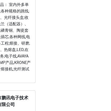
品： 室内外多单
;各种规格的跳线;
、光纤接头盒;收
法兰（适配器）、
;磷青铜、陶瓷套
瓷插芯;各种网线;电
络工程;熔接、研磨;
、热熔盘;LED;在
;电子线;AVAYA
MP产品;KRONE产
纤熔接机;光纤测试
市鹏讯电子技术
有限公司