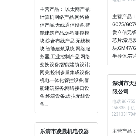
主营产品： 以太网产品;
主营产品
计算机网络产品;网络通
GC75/GC7
信产品;无线通信设备;智
爱立信无线
能建筑产品;远程测控模
芯片;索尼
块;综合布线产品;无线模
块;GM47/G
块;智能建筑系统;网络服
半导体;芯片;.
务器;工业控制产品;网络
交换设备;智能建筑设计;
网关;控制参量集成设备;
机电一体化管控设备;智
深圳市天
能建筑服务;网络接口设
限公司
备;终端设备;虚拟无线设
电话
86-755
备;...
86055835 手机
13823133178#
主营产品：
乐清市凌晨机电仪器