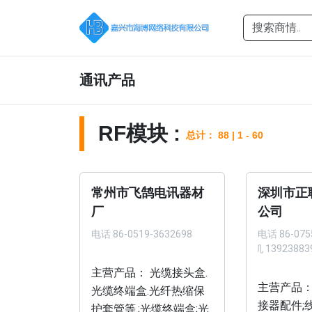
通讯产品
RF模块 :
总计： 88 | 1 - 60
常州市飞鹄电讯器材
深圳市正
厂
公司
电话
86-0519-3632698
电话
86-075
手机 13923883
主营产品： 光缆接头盒.
主营产品：
光缆终端盒.光纤热缩保
接器配件;线
护套管等.;光缆终端盒;光