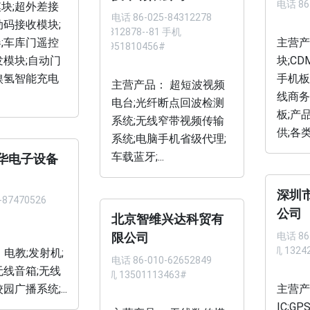
电话
86
块;超外差接
电话
86-025-84312278
动码接收模块;
84312878--81 手机
;车库门遥控
主营产
13951810456#
发模块;自动门
块;CD
镍氢智能充电
手机板
主营产品： 超短波视频
线商务
电台;光纤断点回波检测
板;产
系统;无线窄带视频传输
供;各类
系统;电脑手机省级代理;
车载蓝牙;...
华电子设备
深圳
-87470526
公司
北京智维兴达科贸有
电话
86
限公司
手机 1324
 电教;发射机;
电话
86-010-62652849
无线音箱;无线
手机 13501113463#
园广播系统;...
主营产
IC;G