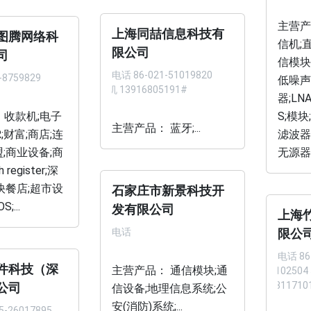
主营产
上海同喆信息科技有
图腾网络科
信机;
限公司
司
信模块
电话
86-021-51019820
-8759829
低噪声
手机 13916805191#
器;LNA
 收款机;电子
S;模块;
主营产品： 蓝牙;...
R;财富;商店;连
滤波器
;商业设备;商
无源器件
register;深
快餐店;超市设
石家庄市新景科技开
;...
发有限公司
上海
电话
限公
电话
86
件科技（深
主营产品： 通信模块;通
27102504
13311710
公司
信设备;地理信息系统;公
安(消防)系统;...
5-26017895