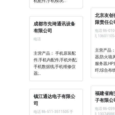
机配件;手机模块;...
北京友创
限责任公
成都市先琦通讯设备
有限公司
电话
86-010
手机 13601105
电话
主营产品：
主营产品： 手机原装配
器;防火墙;
件;手机内配件;手机外配;
服务器;HP
手机数据线;手机维修仪
纤;综合布线;.
器;...
福建省南
镇江通达电子有限公
子有限公
司
电话
86-059
电话
86-511-3511505 手
手机 13074988