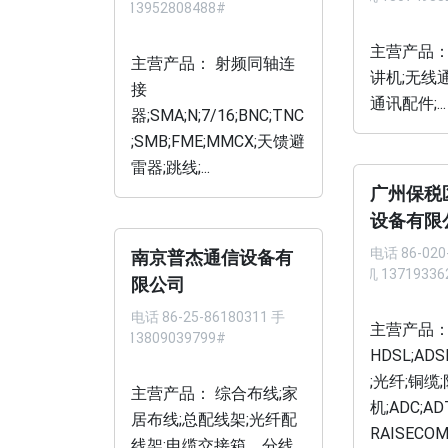
机 13952808488#
主营产品：
主营产品： 射频同轴连
讲机;无线
接
通讯配件;...
器;SMA;N;7/16;BNC;TNC
;SMB;FME;MMCX;天馈避
雷器;跳线;...
广州保税
设备有限
电话
86-020
南京普杰通信设备有
手机 13719336
限公司
电话
86-25-86180311 手
主营产品
机 13809039799#
HDSL;ADS
;光纤;铜缆
主营产品： 综合布线;家
机;ADC;AD
居布线;总配线架;光纤配
RAISECO
线架;电缆交接箱、分线