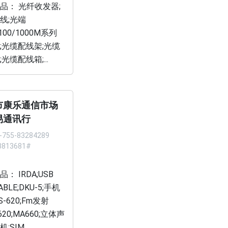
品： 光纤收发器;
线;光端
/100/1000M系列
;光缆配线架;光缆
光缆配线箱;...
市康乐通信市场
易通讯行
-755-83284289
3813681#
： IRDA;USB
ABLE;DKU-5;手机
S-620;Fm发射
620;MA660;立体声
;SIM