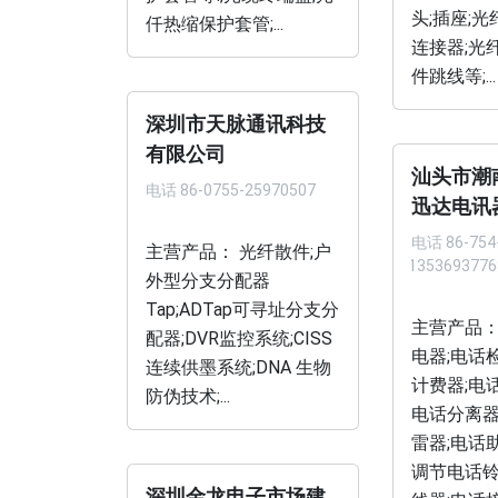
头;插座;光
仟热缩保护套管;...
连接器;光
件跳线等;...
深圳市天脉通讯科技
有限公司
汕头市潮
电话
86-0755-25970507
迅达电讯
电话
86-754
主营产品： 光纤散件;户
机 135369377
外型分支分配器
Tap;ADTap可寻址分支分
主营产品：
配器;DVR监控系统;CISS
电器;电话
连续供墨系统;DNA 生物
计费器;电话
防伪技术;...
电话分离器
雷器;电话
调节电话铃
深圳金龙电子市场建