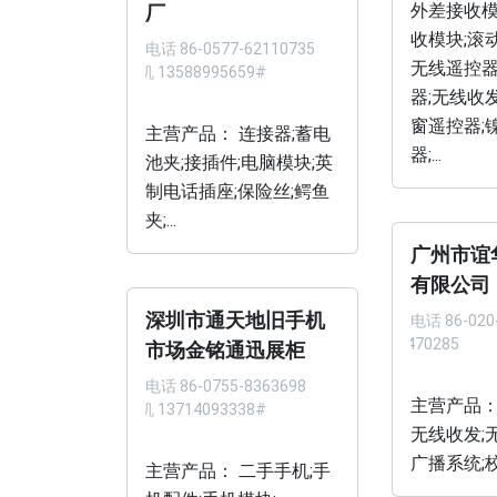
外差接收模
厂
收模块;滚
电话
86-0577-62110735
无线遥控器
手机 13588995659#
器;无线收
窗遥控器;
主营产品： 连接器;蓄电
器;...
池夹;接插件;电脑模块;英
制电话插座;保险丝;鳄鱼
夹;...
广州市谊
有限公司
深圳市通天地旧手机
电话
86-020
87470285
市场金铭通迅展柜
电话
86-0755-8363698
主营产品：
手机 13714093338#
无线收发;
广播系统;校
主营产品： 二手手机;手