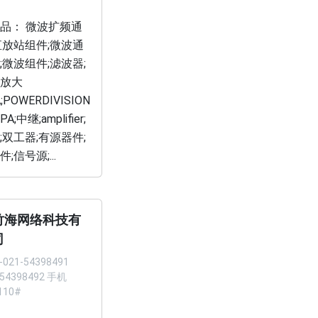
品： 微波扩频通
直放站组件;微波通
;微波组件;滤波器;
放大
;POWERDIVISION
PA;中继;amplifier;
;双工器;有源器件;
;信号源;...
竹海网络科技有
司
-021-54398491
 54398492 手机
110#