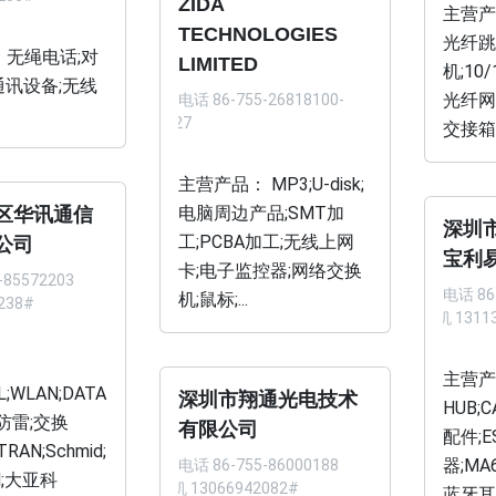
ZIDA
主营产
TECHNOLOGIES
光纤跳
 无绳电话;对
LIMITED
机;10
通讯设备;无线
光纤网
电话
86-755-26818100-
2027
交接箱;
主营产品： MP3;U-disk;
电脑周边产品;SMT加
区华讯通信
深圳
工;PCBA加工;无线上网
公司
宝利
卡;电子监控器;网络交换
-85572203
电话
86
机;鼠标;...
238#
手机 1311
：
主营产品
L;WLAN;DATA
深圳市翔通光电技术
HUB;C
;防雷;交换
有限公司
配件;E
TRAN;Schmid;
器;MA
电话
86-755-86000188
M;大亚科
手机 13066942082#
蓝牙耳机