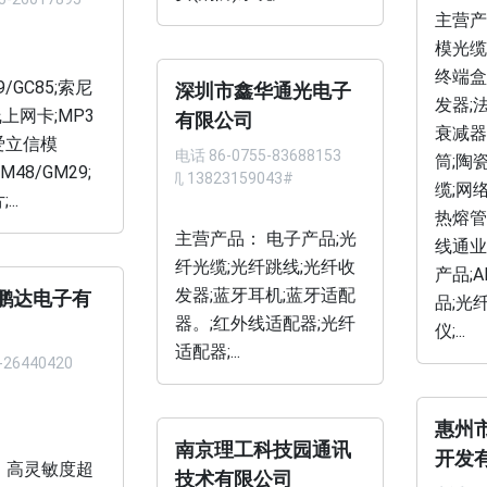
主营产
模光缆
：
终端盒
9/GC85;索尼
深圳市鑫华通光电子
发器;
上网卡;MP3
有限公司
衰减器
爱立信模
电话
86-0755-83688153
筒;陶
M48/GM29;
手机 13823159043#
缆;网
..
热熔管
主营产品： 电子产品;光
线通业务
纤光缆;光纤跳线;光纤收
产品;A
发器;蓝牙耳机;蓝牙适配
鹏达电子有
品;光
器。;红外线适配器;光纤
仪;...
适配器;...
-26440420
惠州
南京理工科技园通讯
开发
 高灵敏度超
技术有限公司