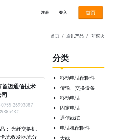
首页
注册
登入
首页
通讯产品
RF模块
分类
移动电话配附件
市首迈通信技术
传输、交换设备
公司
移动电话
-0755-26993887
固定电话
3988543#
通信线缆
电话机配附件
品： 光纤交换机;
卡;光收发器;光分
天线