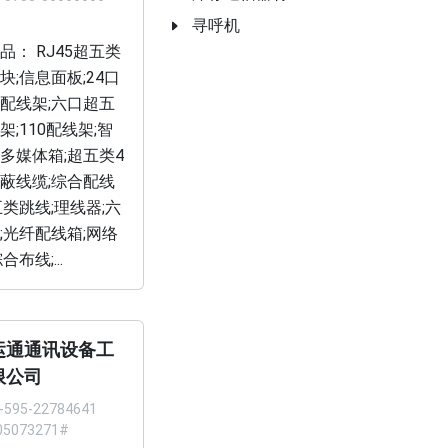
寻呼机
品： RJ45超五类
块;信息面板;24口
配线架;六口超五
架;110配线架;智
多媒体箱;超五类4
蔽线缆;综合配线
五类跳线;理线器;六
;光纤配线箱;网络
合布线;...
运通通讯设备工
限公司
-595-22784641
05073271#