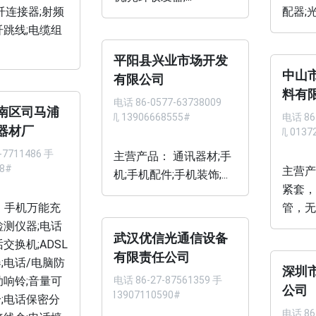
纤连接器;射频
配器;光
纤跳线;电缆组
平阳县兴业市场开发
中山
有限公司
料有
电话
86-0577-63738009
南区司马浦
手机 13906668555#
电话
86
器材厂
手机 0137
-7711486 手
主营产品： 通讯器材;手
68#
主营产
机;手机配件;手机装饰;...
紧套，
 手机万能充
管，无纤
检测仪器;电话
武汉优信光通信设备
交换机;ADSL
有限责任公司
;电话/电脑防
深圳
助响铃;音量可
电话
86-27-87561359 手
公司
机 13907110590#
;电话保密分
电话
86