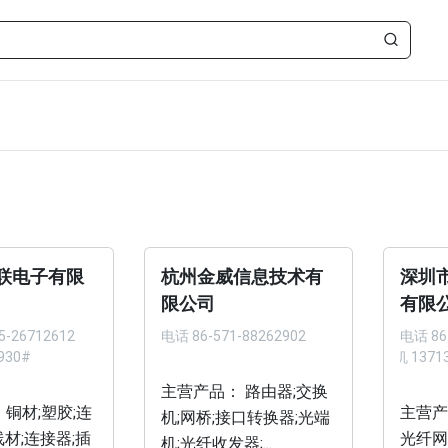
联电子有限
杭州金威信息技术有
深圳
限公司
有限
5-26712612
电话
86-571-88262902
电话
86
930#
手机 1371
主营产品： 路由器;交换
 铜材;塑胶;连
主营产
机;网桥;接口转换器;光端
材;连接器;插
光纤网
机;光纤收发器;...