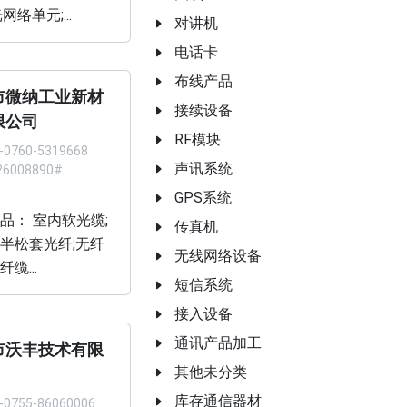
网络单元;...
对讲机
电话卡
布线产品
市微纳工业新材
接续设备
限公司
RF模块
-0760-5319668
声讯系统
26008890#
GPS系统
品： 室内软光缆;
传真机
半松套光纤;无纤
无线网络设备
缆...
短信系统
接入设备
通讯产品加工
市沃丰技术有限
其他未分类
库存通信器材
-0755-86060006