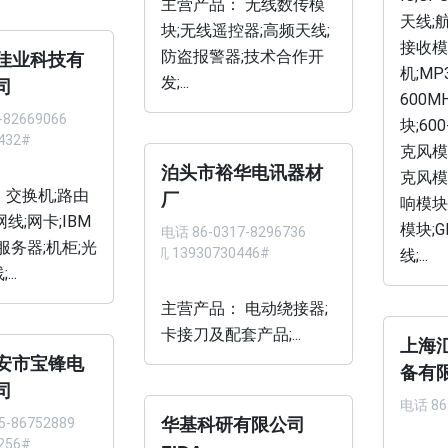
主营产品： 无线数传模
天线;航
块;无线遥控器;高频天线;
接收模
防盗报警器;技术合作开
佳业科技有
机;MP
发;...
司
600
-82669066
块;60
432#
克风模块
泊头市裕华电讯器材
克风模块
 交换机;路由
厂
响模块;
网线;网卡;IBM
模块;
电话
86-0317-8296736
服务器;机柜;光
手机 13930730446#
线;...
..
主营产品： 电动绕接器;
卡接刀及配套产品;...
上海
安市宝锋电
备有
司
电话
86
5-86752889
华基科研有限公司
256#