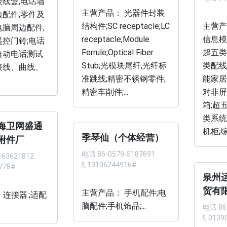
接线盒;电话墙
主营产品： 光器件封装
边配件;零件及
结构件;SC receptacle;LC
主营产
电脑周边配件;
receptacle;Module
信息模
遥控门铃;电话
Ferrule;Optical Fiber
超五类
自动电话测试
Stub;光模块尾纤;光纤标
类配线
接线、曲线、
准跳线;精密不锈钢零件;
能家居
精密车削件;...
对非屏
箱;超
类系统
海卫网盛通
机柜;综
季琴仙（个体经营）
附件厂
电话
86-0579-5187691
-63621812
手机 13106244916#
778#
泉州
贸有
主营产品： 手机配件;电
 连接器.;适配
脑配件;手机饰品;...
电话
86
手机 0139