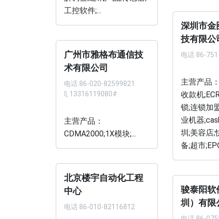
工控软件;...
深圳市金
技有限公
广州市雅格布通信技
电话
86-751
术有限公司
主营产品：
电话
86-020-82599821
手机 13316119080#
收款机;EC
锁;连锁加盟
业机器;cash 
主营产品：
圳;美容店;
CDMA2000;1X模块;...
备;超市;EPOS
北京楼宇自动化工程
骏泰阳软
中心
圳）有限
电话
86-010-82116812
电话
86-075