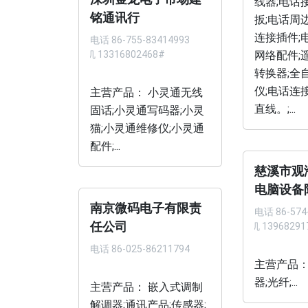
线器;电话
铭通讯行
扳;电话周
连接插件;
电话
86-755-83414993
手机 13316802468#
网络配件;
转换器;全
仪;电话连
主营产品： 小灵通无线
直线。;...
固话;小灵通写码器;小灵
猫;小灵通维修仪;小灵通
配件;...
慈溪市观
电脑设备
南京微码电子有限责
电话
86-574
任公司
手机 13968291
电话
86-025-86211794
主营产品：
器;光纤;...
主营产品： 嵌入式调制
解调器;通讯产品;传感器;